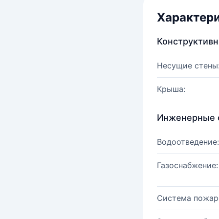
Характер
Конструктив
Несущие стены
Крыша:
Инженерные 
Водоотведение:
Газоснабжение:
Система пожар