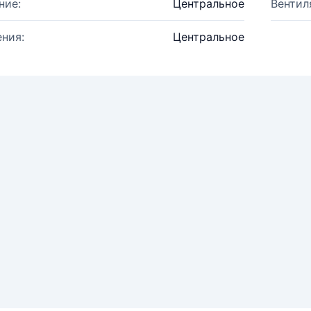
ние:
Центральное
Вентил
ния:
Центральное