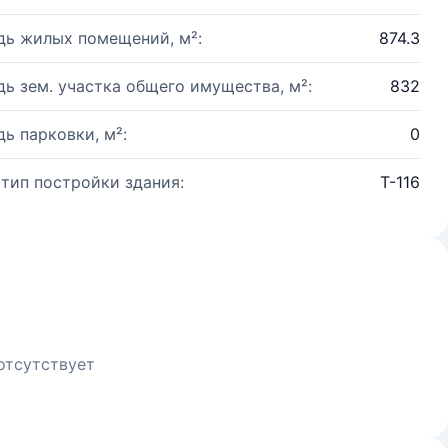
ь жилых помещений, м²:
874.3
ь зем. участка общего имущества, м²:
832
ь парковки, м²:
0
 тип постройки здания:
Т-116
отсутствует