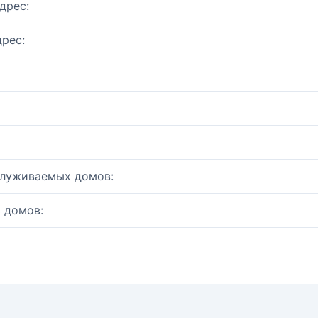
дрес:
рес:
служиваемых домов:
 домов: