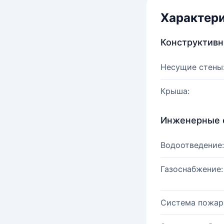
Характер
Конструктив
Несущие стены
Крыша:
Инженерные 
Водоотведение:
Газоснабжение:
Система пожар