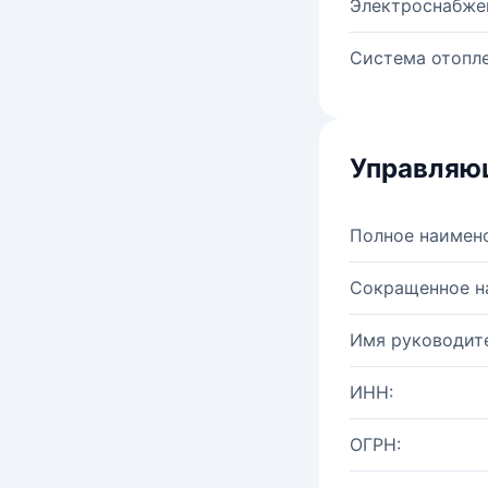
Электроснабже
Система отопле
Управляю
Полное наимен
Сокращенное н
Имя руководите
ИНН:
ОГРН: