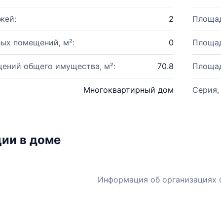
жей:
2
Площад
ых помещений, м²:
0
Площад
ений общего имущества, м²:
70.8
Площад
Многоквартирный дом
Серия,
ии в доме
Информация об организациях 