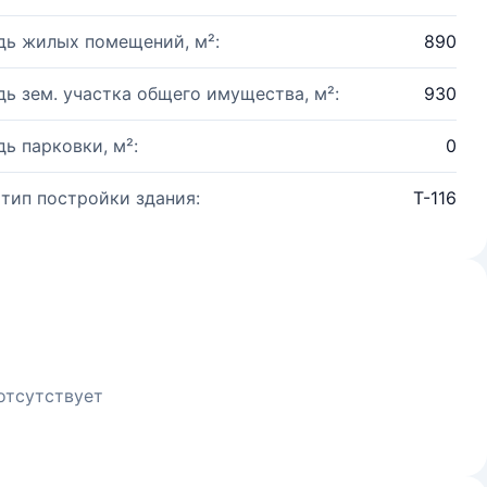
ь жилых помещений, м²:
890
ь зем. участка общего имущества, м²:
930
ь парковки, м²:
0
 тип постройки здания:
Т-116
отсутствует