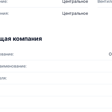
ние:
Центральное
Вентил
ния:
Центральное
щая компания
ование:
О
аименование:
ля: