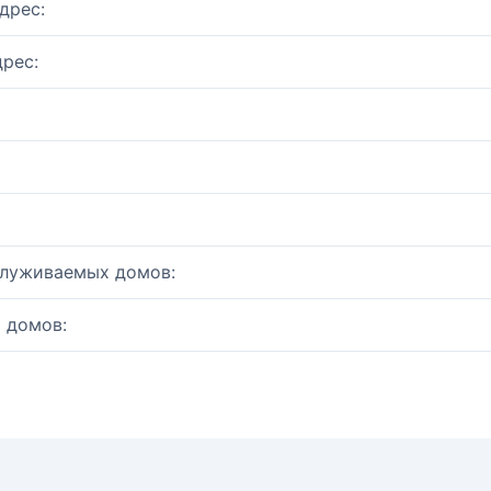
дрес:
рес:
служиваемых домов:
 домов: