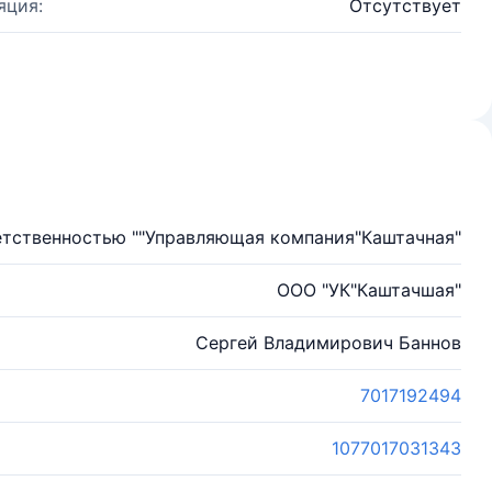
яция:
Отсутствует
етственностью ""Управляющая компания"Каштачная"
ООО "УК"Каштачшая"
Сергей Владимирович Баннов
7017192494
1077017031343