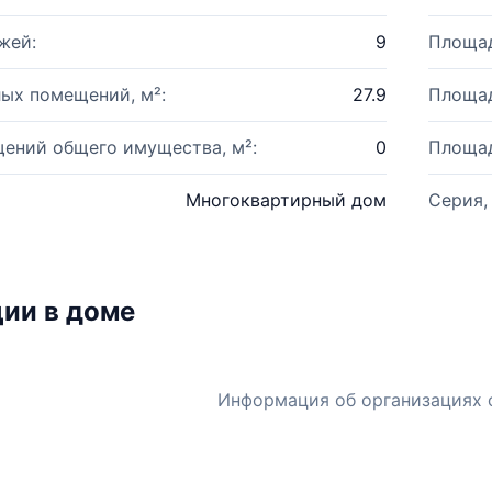
жей:
9
Площад
ых помещений, м²:
27.9
Площад
ений общего имущества, м²:
0
Площад
Многоквартирный дом
Серия,
ии в доме
Информация об организациях 