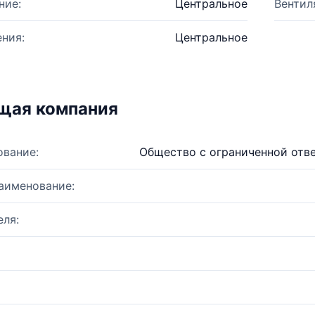
ние:
Центральное
Вентил
ния:
Центральное
щая компания
ование:
Общество c ограниченной отв
аименование:
ля: