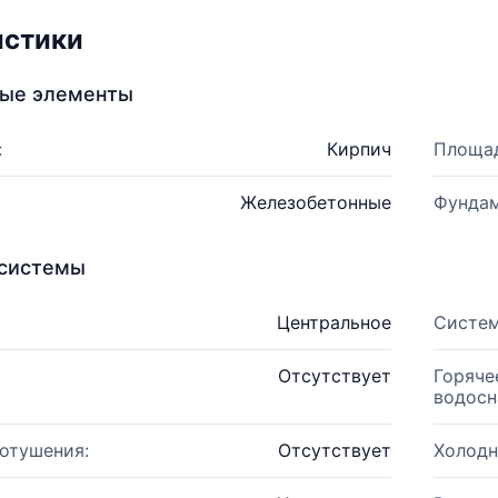
истики
ные элементы
:
Кирпич
Площад
Железобетонные
Фундам
системы
Центральное
Систем
Отсутствует
Горяче
водосн
отушения:
Отсутствует
Холодн