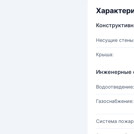
Характер
Конструктив
Несущие стены
Крыша:
Инженерные 
Водоотведение:
Газоснабжение:
Система пожар