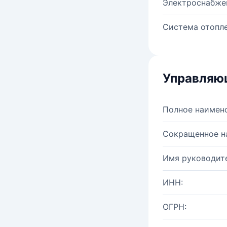
Электроснабже
Система отопле
Управляю
Полное наимен
Сокращенное н
Имя руководите
ИНН:
ОГРН: