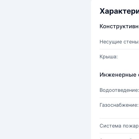
Характер
Конструктив
Несущие стены
Крыша:
Инженерные 
Водоотведение:
Газоснабжение:
Система пожар