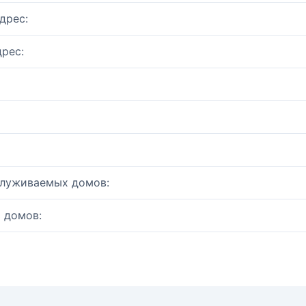
дрес:
рес:
служиваемых домов:
 домов: