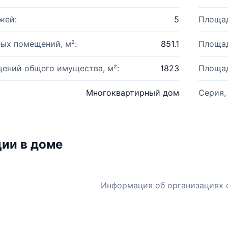
жей:
5
Площад
ых помещений, м²:
851.1
Площад
ений общего имущества, м²:
1823
Площад
Многоквартирный дом
Серия,
ии в доме
Информация об организациях 