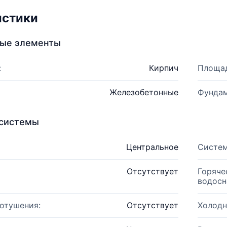
истики
ные элементы
:
Кирпич
Площад
Железобетонные
Фундам
системы
Центральное
Систем
Отсутствует
Горяче
водосн
отушения:
Отсутствует
Холодн