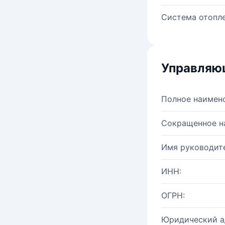
Система отопле
Управляю
Полное наимен
Сокращенное н
Имя руководите
ИНН:
ОГРН:
Юридический а