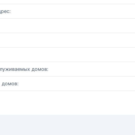
рес:
служиваемых домов:
 домов: