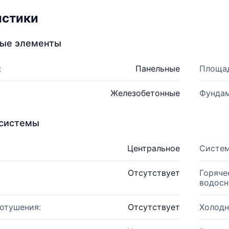
истики
ные элементы
:
Панельные
Площад
Железобетонные
Фундам
системы
Центральное
Систем
Отсутствует
Горяче
водосн
отушения:
Отсутствует
Холодн