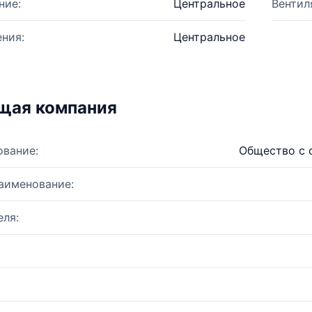
ние:
Центральное
Вентил
ния:
Центральное
щая компания
ование:
Общество с 
аименование:
ля: