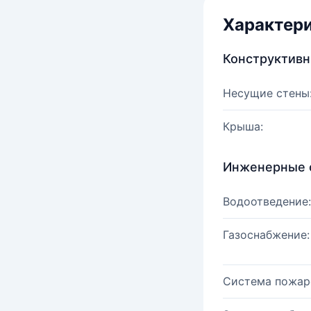
Характер
Конструктив
Несущие стены
Крыша:
Инженерные 
Водоотведение:
Газоснабжение:
Система пожар