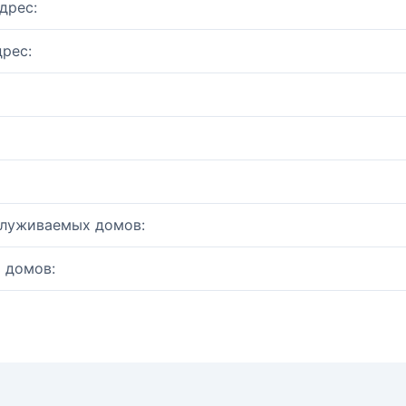
дрес:
рес:
служиваемых домов:
 домов: