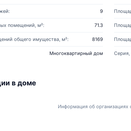
жей:
9
Площад
ых помещений, м²:
71.3
Площад
ений общего имущества, м²:
8169
Площад
Многоквартирный дом
Серия,
ии в доме
Информация об организациях 