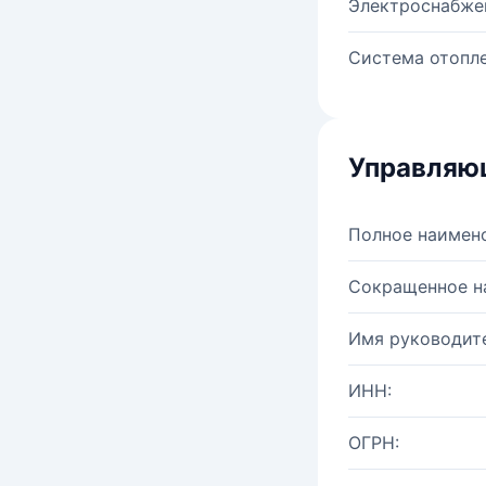
Электроснабже
Система отопле
Управляю
Полное наимен
Сокращенное н
Имя руководите
ИНН:
ОГРН: