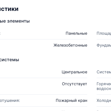
истики
ные элементы
:
Панельные
Площад
Железобетонные
Фундам
системы
Центральное
Систем
Отсутствует
Горяче
водосн
отушения:
Пожарный кран
Холодн