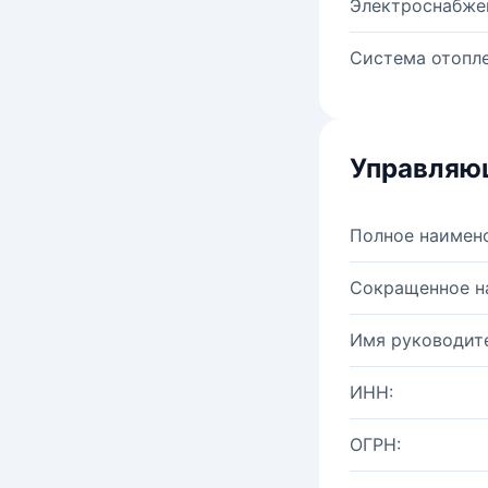
Электроснабже
Система отопле
Управляю
Полное наимен
Сокращенное н
Имя руководите
ИНН:
ОГРН: