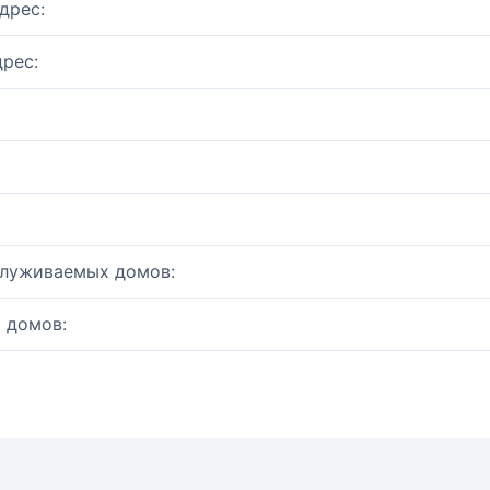
дрес:
рес:
служиваемых домов:
 домов: