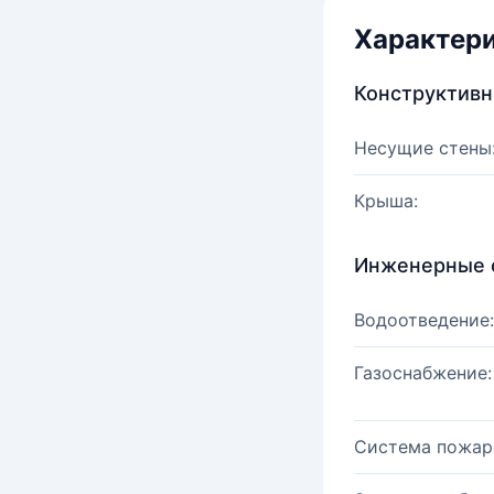
Характер
Конструктив
Несущие стены
Крыша:
Инженерные 
Водоотведение:
Газоснабжение:
Система пожар