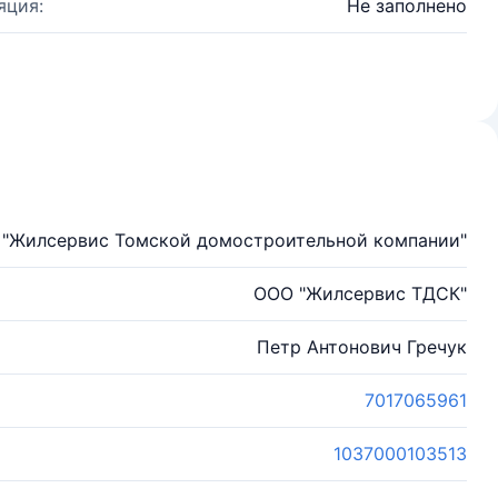
яция:
Не заполнено
 "Жилсервис Томской домостроительной компании"
ООО "Жилсервис ТДСК"
Петр Антонович Гречук
7017065961
1037000103513