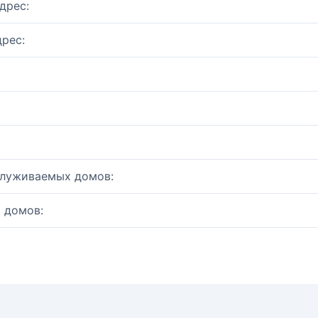
дрес:
рес:
служиваемых домов:
 домов: