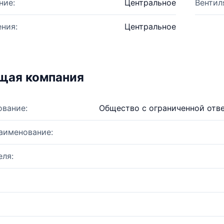
ние:
Центральное
Вентил
ния:
Центральное
щая компания
ование:
Общество c ограниченной отв
аименование:
ля: