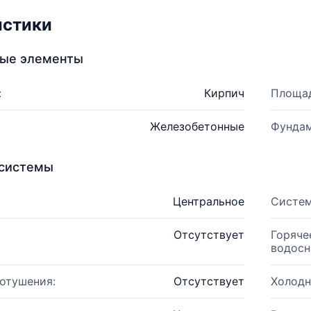
истики
ные элементы
:
Кирпич
Площад
Железобетонные
Фундам
системы
Центральное
Систем
Отсутствует
Горяче
водосн
отушения:
Отсутствует
Холодн