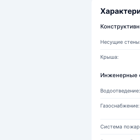
Характер
Конструктив
Несущие стены
Крыша:
Инженерные 
Водоотведение:
Газоснабжение:
Система пожар