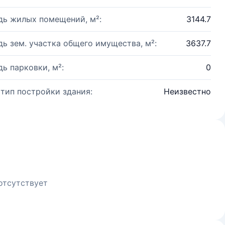
ь жилых помещений, м²:
3144.7
ь зем. участка общего имущества, м²:
3637.7
ь парковки, м²:
0
 тип постройки здания:
Неизвестно
отсутствует