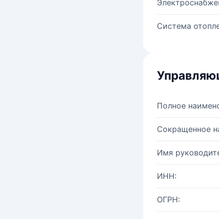
Электроснабже
Система отопле
Управляю
Полное наимен
Сокращенное н
Имя руководите
ИНН:
ОГРН: