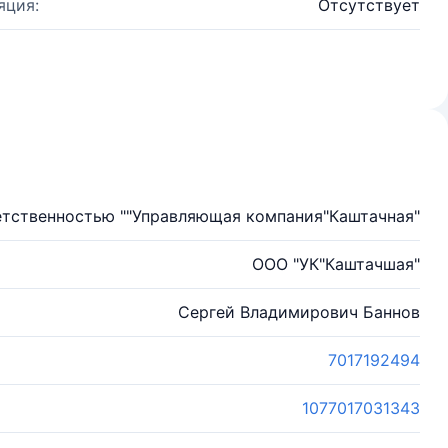
яция:
Отсутствует
етственностью ""Управляющая компания"Каштачная"
ООО "УК"Каштачшая"
Сергей Владимирович Баннов
7017192494
1077017031343