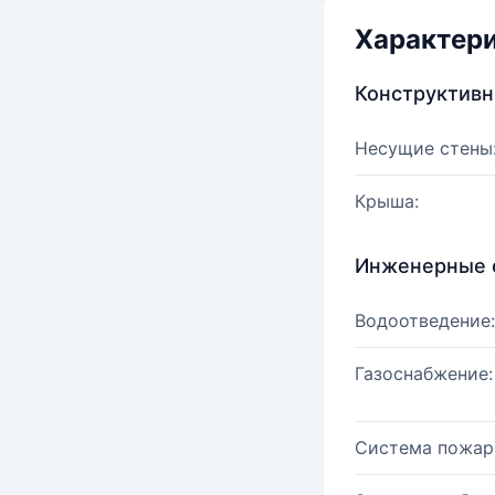
Характер
Конструктив
Несущие стены
Крыша:
Инженерные 
Водоотведение:
Газоснабжение:
Система пожар