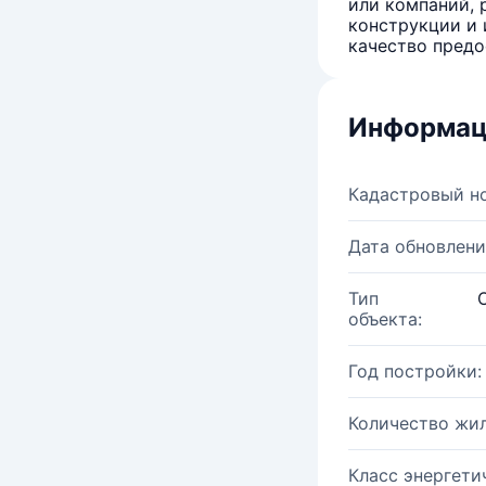
или компаний, 
конструкции и 
качество предо
Информац
Кадастровый н
Дата обновлени
Тип
объекта:
Год постройки:
Количество жи
Класс энергети