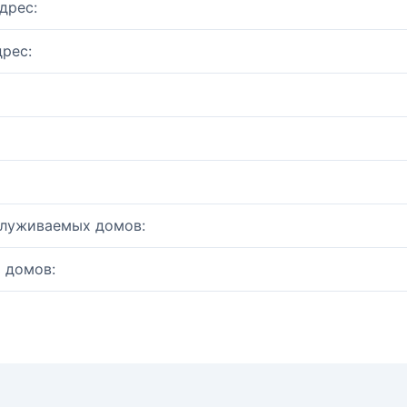
дрес:
рес:
служиваемых домов:
 домов: