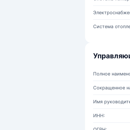
Электроснабже
Система отопле
Управляю
Полное наимен
Сокращенное н
Имя руководите
ИНН:
ОГРН: