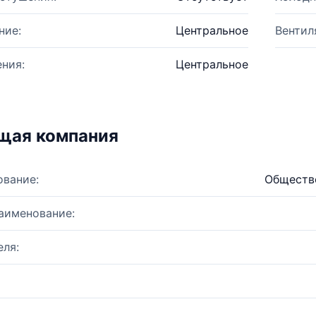
ние:
Центральное
Вентил
ния:
Центральное
щая компания
ование:
Общество
аименование:
ля: