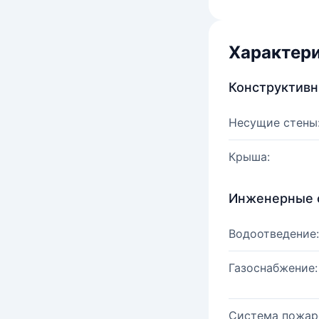
Характер
Конструктив
Несущие стены
Крыша:
Инженерные 
Водоотведение:
Газоснабжение:
Система пожар