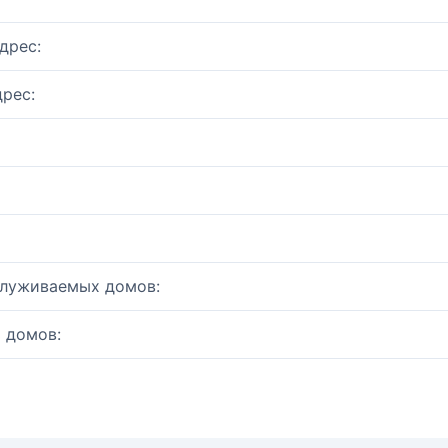
дрес:
рес:
служиваемых домов:
 домов: