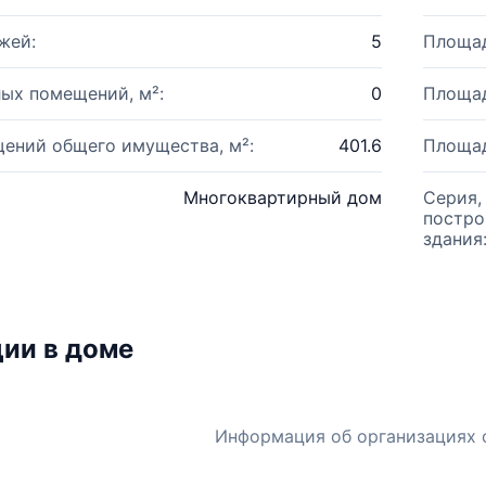
жей:
5
Площад
ых помещений, м²:
0
Площад
ений общего имущества, м²:
401.6
Площад
Многоквартирный дом
Серия,
постро
здания
ии в доме
Информация об организациях 