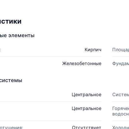
истики
ные элементы
:
Кирпич
Площад
Железобетонные
Фундам
системы
Центральное
Систем
Центральное
Горяче
водосн
отушения:
Отсутствует
Холодн