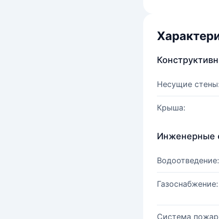
Характер
Конструктив
Несущие стены
Крыша:
Инженерные 
Водоотведение:
Газоснабжение:
Система пожар