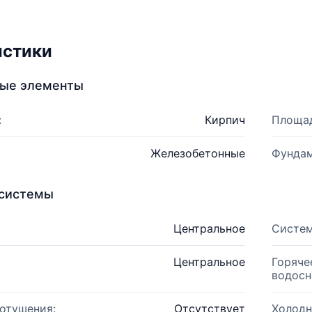
истики
ные элементы
:
Кирпич
Площад
Железобетонные
Фундам
системы
Центральное
Систем
Центральное
Горяче
водосн
отушения:
Отсутствует
Холодн