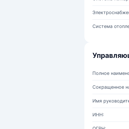
Электроснабже
Система отопле
Управляю
Полное наимен
Сокращенное н
Имя руководите
ИНН:
ОГРН: