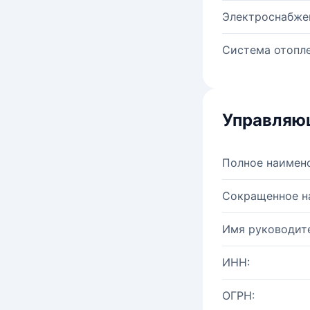
Электроснабже
Система отопле
Управляю
Полное наимен
Сокращенное н
Имя руководите
ИНН:
ОГРН: