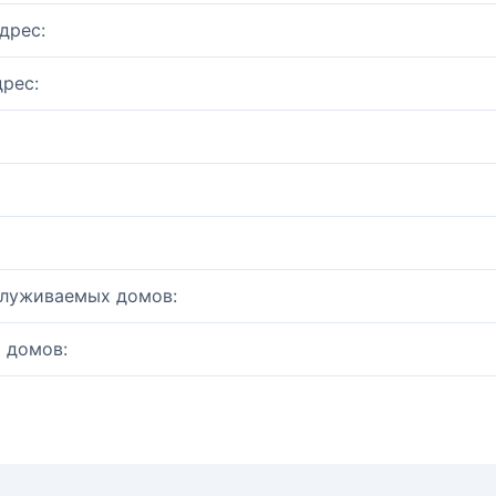
дрес:
рес:
служиваемых домов:
 домов: