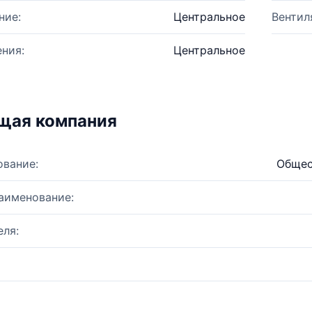
ние:
Центральное
Вентил
ния:
Центральное
щая компания
ование:
Общес
аименование:
ля: