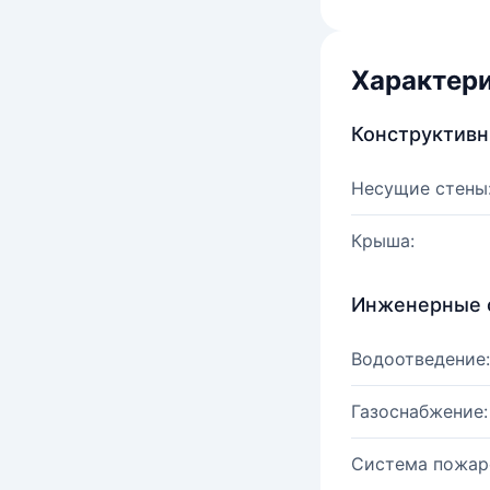
Характер
Конструктив
Несущие стены
Крыша:
Инженерные 
Водоотведение:
Газоснабжение:
Система пожар