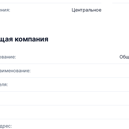
ния:
Центральное
щая компания
ование:
Общ
аименование:
ля:
дрес: