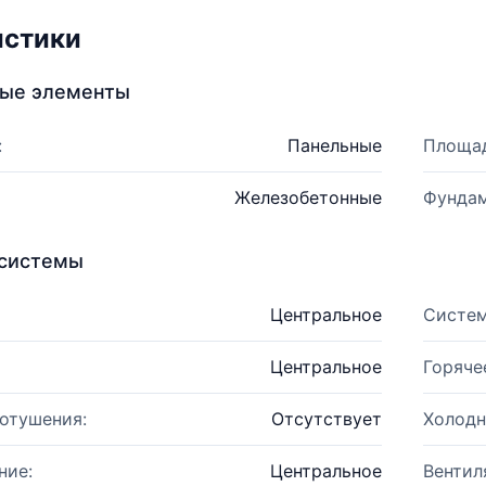
истики
ные элементы
:
Панельные
Площад
Железобетонные
Фундам
системы
Центральное
Систем
Центральное
Горяче
отушения:
Отсутствует
Холодн
ние:
Центральное
Вентил