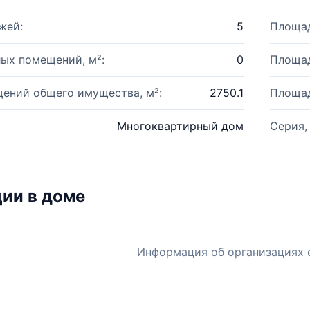
жей:
5
Площад
ых помещений, м²:
0
Площад
ений общего имущества, м²:
2750.1
Площад
Многоквартирный дом
Серия,
ии в доме
Информация об организациях 