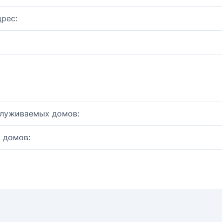
рес:
служиваемых домов:
 домов: