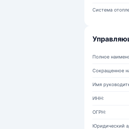
Система отопле
Управляю
Полное наимен
Сокращенное н
Имя руководите
ИНН:
ОГРН:
Юридический а