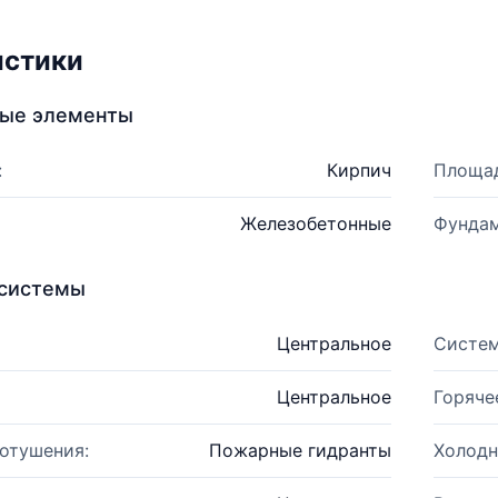
истики
ные элементы
:
Кирпич
Площад
Железобетонные
Фундам
системы
Центральное
Систем
Центральное
Горяче
отушения:
Пожарные гидранты
Холодн