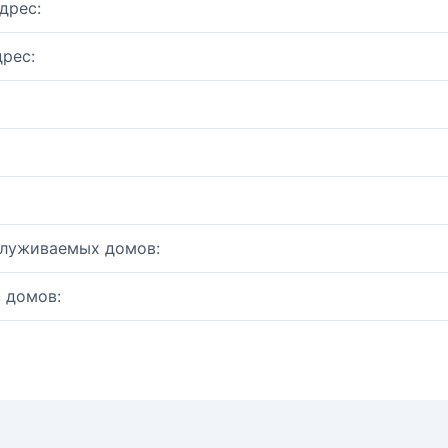
дрес:
рес:
служиваемых домов:
 домов: