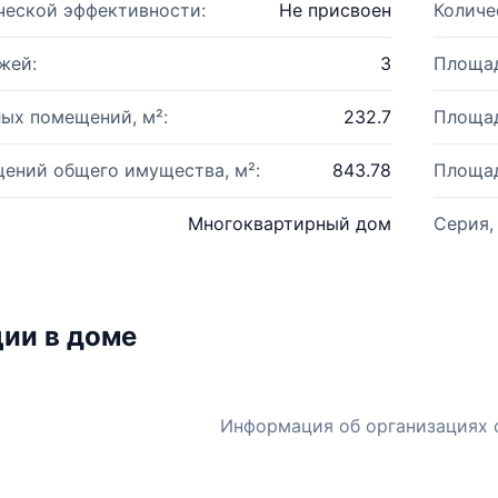
ческой эффективности:
Не присвоен
Количе
жей:
3
Площад
ых помещений, м²:
232.7
Площад
ений общего имущества, м²:
843.78
Площад
Многоквартирный дом
Серия,
ии в доме
Информация об организациях 