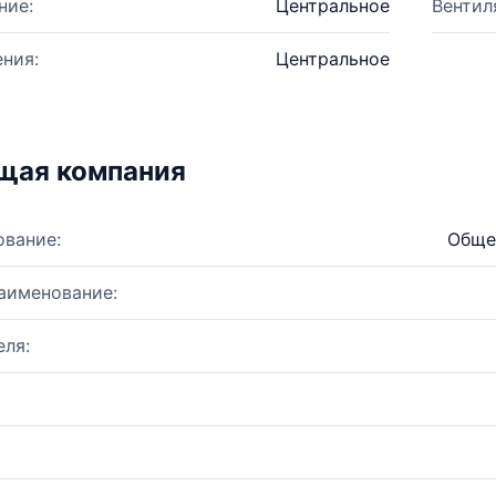
ние:
Центральное
Вентил
ния:
Центральное
щая компания
ование:
Обще
аименование:
ля: