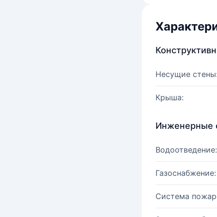
Характер
Конструктив
Несущие стены
Крыша:
Инженерные 
Водоотведение:
Газоснабжение:
Система пожар