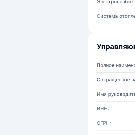
Электроснабже
Система отопле
Управляю
Полное наимен
Сокращенное н
Имя руководите
ИНН:
ОГРН: