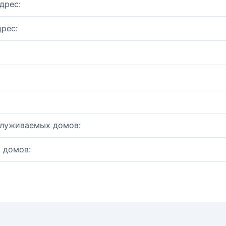
дрес:
рес:
служиваемых домов:
 домов: