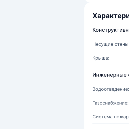
Характер
Конструктив
Несущие стены
Крыша:
Инженерные 
Водоотведение:
Газоснабжение:
Система пожар