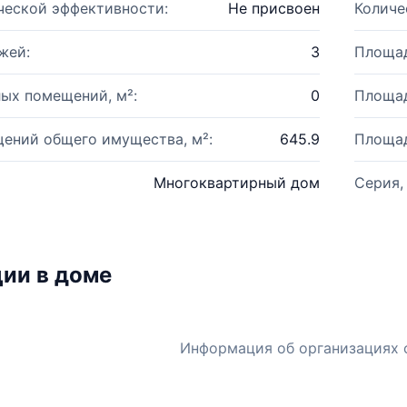
ческой эффективности:
Не присвоен
Количе
жей:
3
Площад
ых помещений, м²:
0
Площад
ений общего имущества, м²:
645.9
Площад
Многоквартирный дом
Серия,
ии в доме
Информация об организациях 