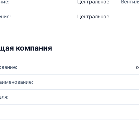
ние:
Центральное
Вентил
ния:
Центральное
щая компания
ование:
о
аименование:
ля: