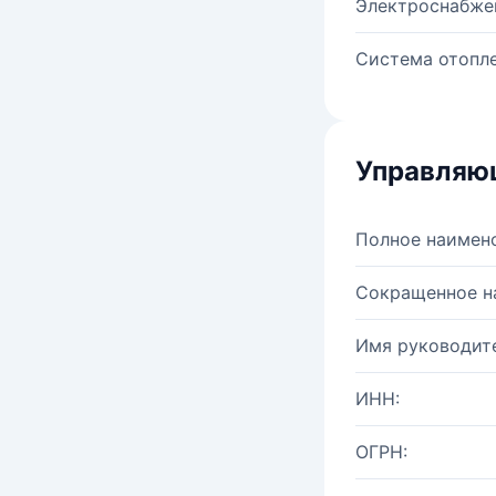
Электроснабже
Система отопле
Управляю
Полное наимен
Сокращенное н
Имя руководите
ИНН:
ОГРН: