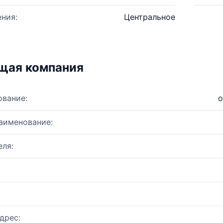
ния:
Центральное
щая компания
ование:
о
аименование:
ля:
дрес: