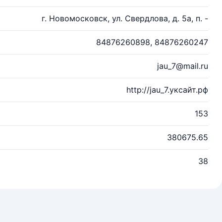
г. Новомосковск, ул. Свердлова, д. 5а, п. -
84876260898, 84876260247
jau_7@mail.ru
http://jau_7.уксайт.рф
153
380675.65
38