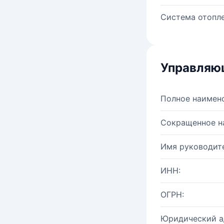
Система отопле
Управляю
Полное наимен
Сокращенное н
Имя руководите
ИНН:
ОГРН:
Юридический а