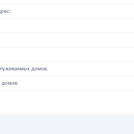
рес:
служиваемых домов:
 домов: