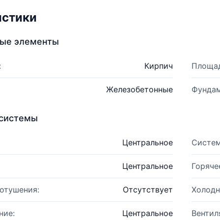
истики
ные элементы
:
Кирпич
Площад
Железобетонные
Фундам
системы
Центральное
Систем
Центральное
Горяче
отушения:
Отсутствует
Холодн
ние:
Центральное
Вентил