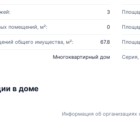
жей:
3
Площад
ых помещений, м²:
0
Площад
ений общего имущества, м²:
67.8
Площад
Многоквартирный дом
Серия,
ии в доме
Информация об организациях 