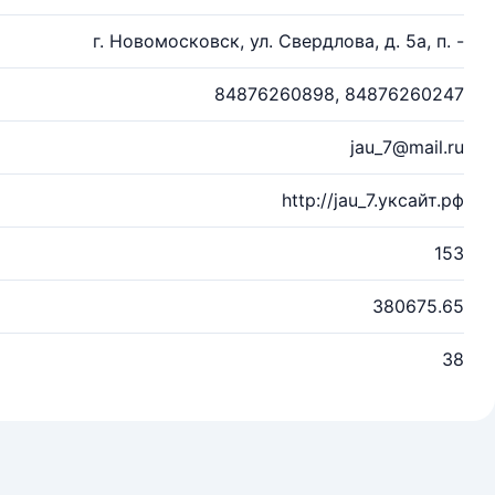
г. Новомосковск, ул. Свердлова, д. 5а, п. -
84876260898, 84876260247
jau_7@mail.ru
http://jau_7.уксайт.рф
153
380675.65
38