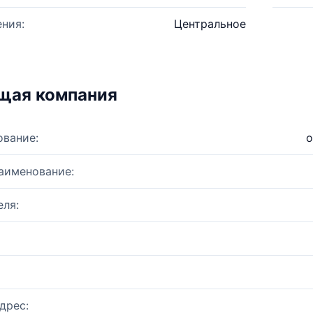
ния:
Центральное
щая компания
ование:
о
аименование:
ля:
дрес: