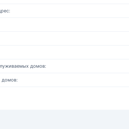
рес:
служиваемых домов:
 домов: