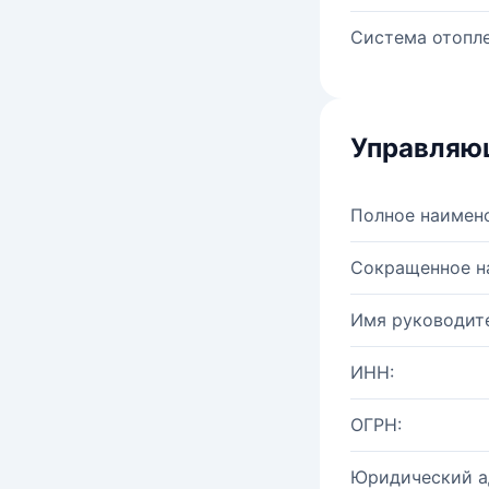
Система отопле
Управляю
Полное наимен
Сокращенное н
Имя руководите
ИНН:
ОГРН:
Юридический а