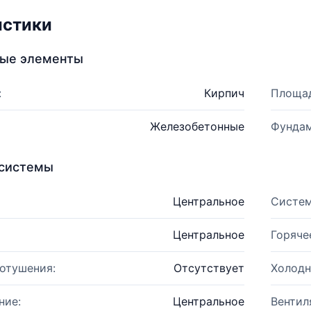
истики
ные элементы
:
Кирпич
Площад
Железобетонные
Фундам
системы
Центральное
Систем
Центральное
Горяче
отушения:
Отсутствует
Холодн
ние:
Центральное
Вентил