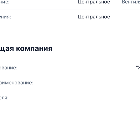
ние:
Центральное
Вентил
ния:
Центральное
щая компания
ование:
"
аименование:
ля: