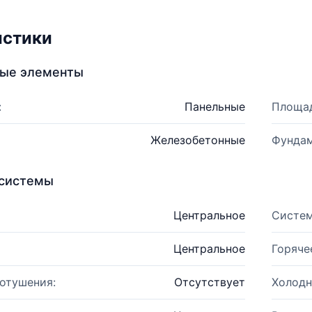
истики
ные элементы
:
Панельные
Площад
Железобетонные
Фундам
системы
Центральное
Систем
Центральное
Горяче
отушения:
Отсутствует
Холодн