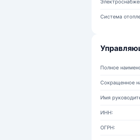
Электроснабже
Система отопле
Управляю
Полное наимен
Сокращенное н
Имя руководите
ИНН:
ОГРН: