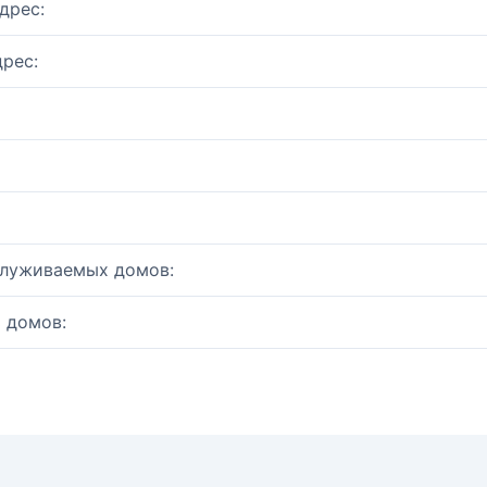
дрес:
рес:
служиваемых домов:
 домов: