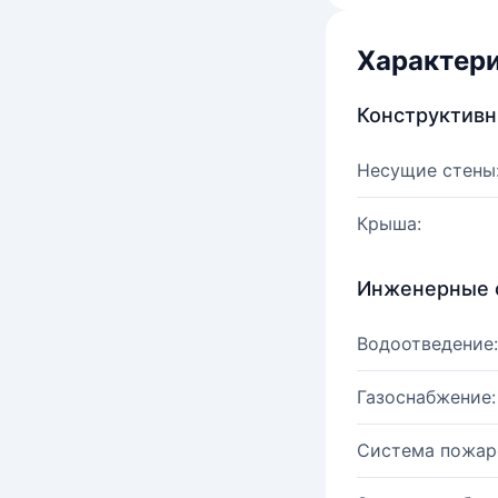
Характер
Конструктив
Несущие стены
Крыша:
Инженерные 
Водоотведение:
Газоснабжение:
Система пожар