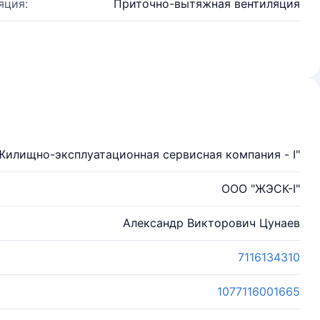
яция:
Приточно-вытяжная вентиляция
Жилищно-эксплуатационная сервисная компания - I"
ООО "ЖЭСК-I"
Александр Викторович Цунаев
7116134310
1077116001665