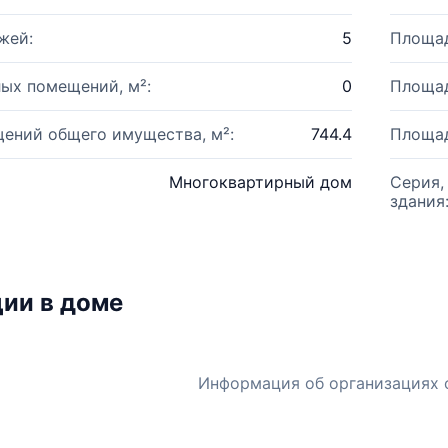
жей:
5
Площад
ых помещений, м²:
0
Площад
ений общего имущества, м²:
744.4
Площад
Многоквартирный дом
Серия,
здания
ии в доме
Информация об организациях 