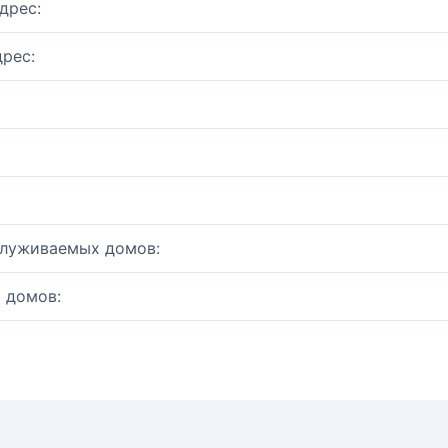
дрес:
рес:
служиваемых домов:
 домов: