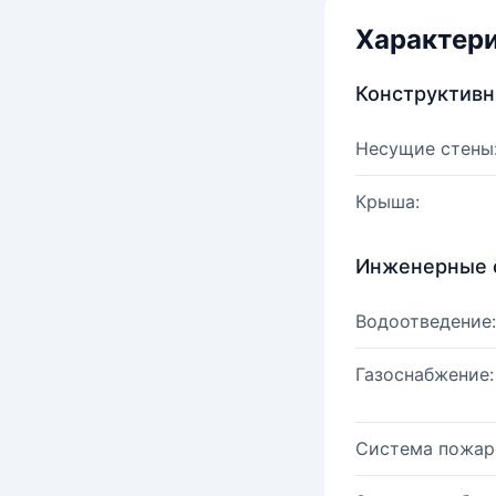
Характер
Конструктив
Несущие стены
Крыша:
Инженерные 
Водоотведение:
Газоснабжение:
Система пожар