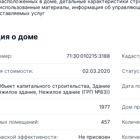
расположенных в доме, детальные характеристики стро
использованные материалы, информация об управляюще
ставляемых услуг
ия о доме
омер:
71:30:010215:3188
Кадаст
я стоимости:
02.03.2020
Статус
Объект капитального строительства, Здание
Дата п
ежилое здание, Нежилое здание (ГРП №83))
1977
Дом пр
лых помещений:
457
Количе
ческой эффективности:
Не присвоен
Количе