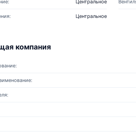
ние:
Центральное
Вентил
ния:
Центральное
щая компания
ование:
аименование:
ля: