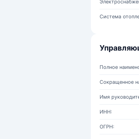
Электроснабже
Система отопле
Управляю
Полное наимен
Сокращенное н
Имя руководите
ИНН:
ОГРН: