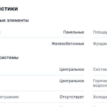
истики
ные элементы
:
Панельные
Площад
Железобетонные
Фундам
системы
Центральное
Систем
Центральное
Горяче
водосн
отушения:
Отсутствует
Холодн