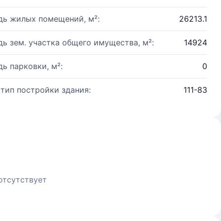
ь жилых помещений, м²:
26213.1
ь зем. участка общего имущества, м²:
14924
ь парковки, м²:
0
 тип постройки здания:
111-83
отсутствует