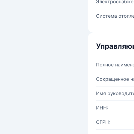
Электроснабже
Система отопле
Управляю
Полное наимен
Сокращенное н
Имя руководите
ИНН:
ОГРН: