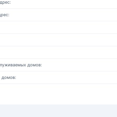
дрес:
рес:
служиваемых домов:
 домов: