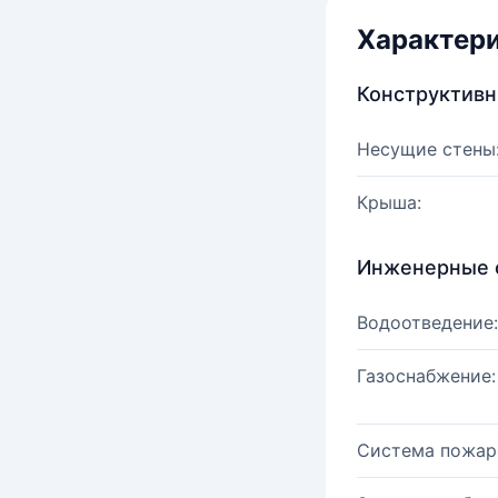
Характер
Конструктив
Несущие стены
Крыша:
Инженерные 
Водоотведение:
Газоснабжение:
Система пожар