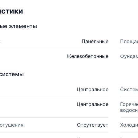
истики
ные элементы
:
Панельные
Площад
Железобетонные
Фундам
системы
Центральное
Систем
Центральное
Горяче
водосн
отушения:
Отсутствует
Холодн