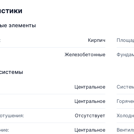
истики
ные элементы
:
Кирпич
Площад
Железобетонные
Фундам
системы
Центральное
Систем
Центральное
Горяче
отушения:
Отсутствует
Холодн
ние:
Центральное
Вентил