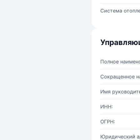
Система отопле
Управляю
Полное наимен
Сокращенное н
Имя руководите
ИНН:
ОГРН:
Юридический а