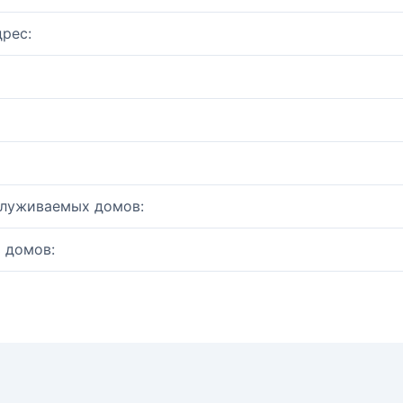
рес:
служиваемых домов:
 домов: