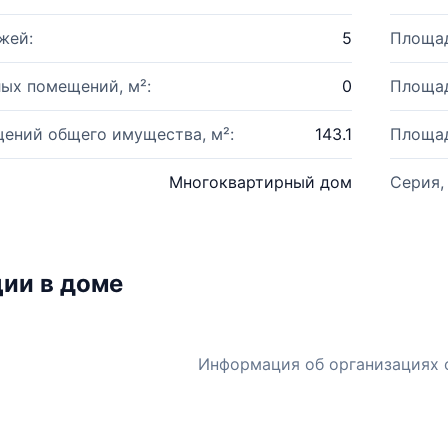
жей:
5
Площад
ых помещений, м²:
0
Площад
ений общего имущества, м²:
143.1
Площад
Многоквартирный дом
Серия,
ии в доме
Информация об организациях 