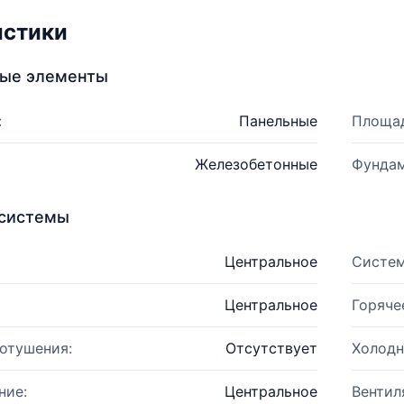
истики
ные элементы
:
Панельные
Площад
Железобетонные
Фундам
системы
Центральное
Систем
Центральное
Горяче
отушения:
Отсутствует
Холодн
ние:
Центральное
Вентил