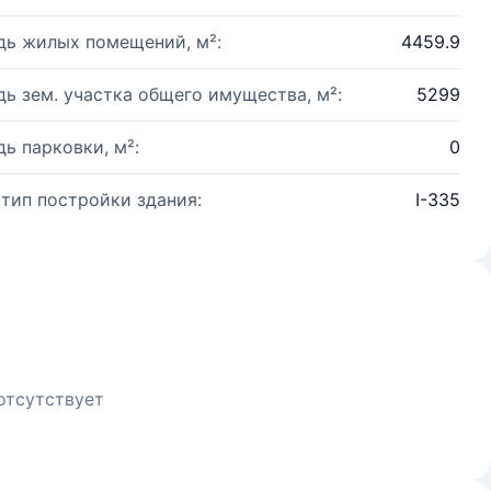
ь жилых помещений, м²:
4459.9
ь зем. участка общего имущества, м²:
5299
ь парковки, м²:
0
 тип постройки здания:
I-335
отсутствует