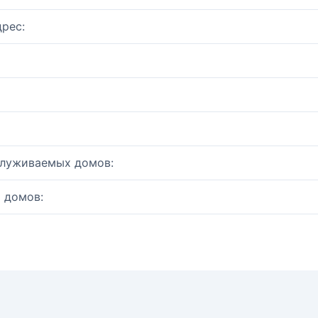
рес:
служиваемых домов:
 домов: