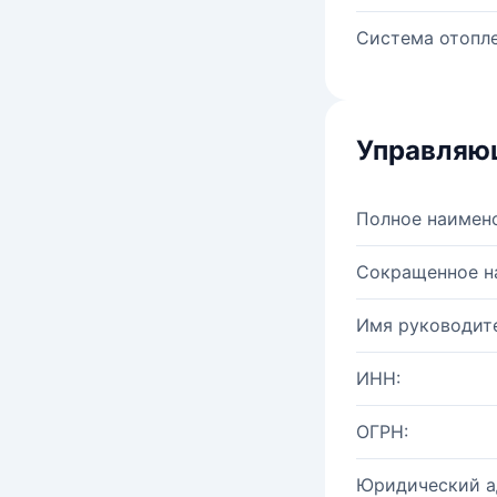
Система отопле
Управляю
Полное наимен
Сокращенное н
Имя руководите
ИНН:
ОГРН:
Юридический а