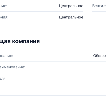
ние:
Центральное
Вентил
ния:
Центральное
щая компания
ование:
Общес
аименование:
ля: