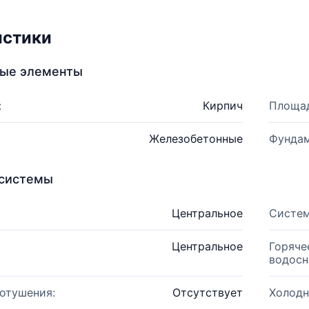
истики
ные элементы
:
Кирпич
Площад
Железобетонные
Фундам
системы
Центральное
Систем
Центральное
Горяче
водосн
отушения:
Отсутствует
Холодн