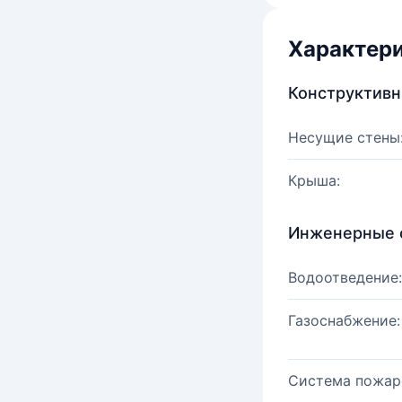
Характер
Конструктив
Несущие стены
Крыша:
Инженерные 
Водоотведение:
Газоснабжение:
Система пожар