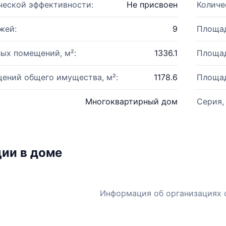
ческой эффективности:
Не присвоен
Количе
жей:
9
Площад
ых помещений, м²:
1336.1
Площад
ений общего имущества, м²:
1178.6
Площад
Многоквартирный дом
Серия,
ии в доме
Информация об организациях 