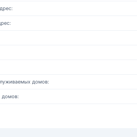
дрес:
рес:
служиваемых домов:
 домов: