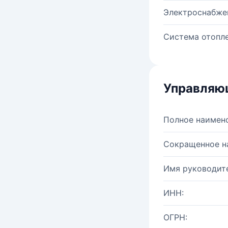
Электроснабже
Система отопле
Управляю
Полное наимен
Сокращенное н
Имя руководите
ИНН:
ОГРН: