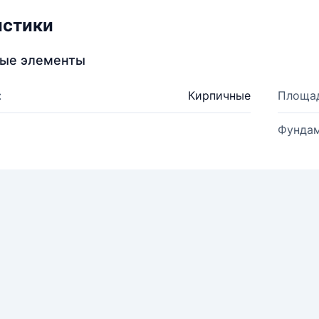
истики
ные элементы
:
Кирпичные
Площад
Фундам