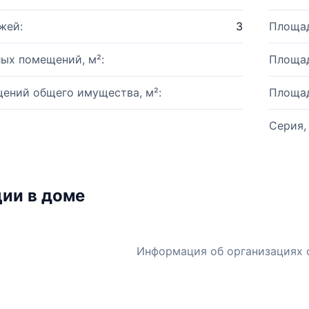
жей:
3
Площад
ых помещений, м²:
Площад
ений общего имущества, м²:
Площад
Серия,
ии в доме
Информация об организациях 