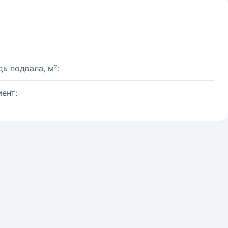
ь подвала, м²:
ент: