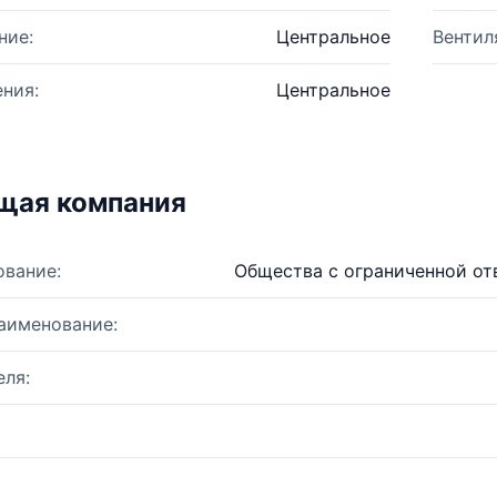
ние:
Центральное
Вентил
ния:
Центральное
щая компания
ование:
Общества с ограниченной о
аименование:
ля: