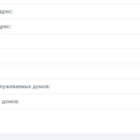
дрес:
рес:
служиваемых домов:
 домов: