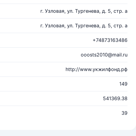
г. Узловая, ул. Тургенева, д. 5, стр. а
г. Узловая, ул. Тургенева, д. 5, стр. а
+74873163486
ooosts2010@mail.ru
http://www.укжилфонд.рф
149
541369.38
39