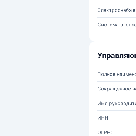
Электроснабже
Система отопле
Управляю
Полное наимен
Сокращенное н
Имя руководите
ИНН:
ОГРН: