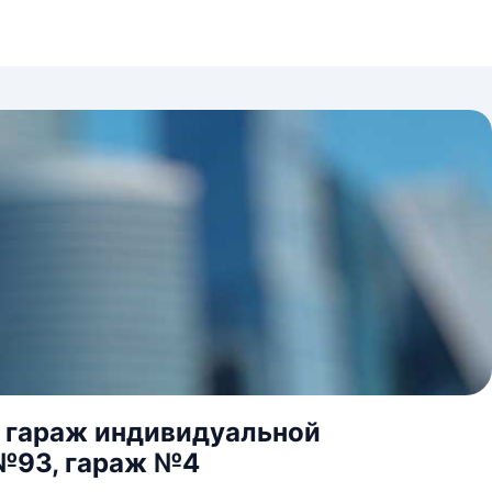
я, гараж индивидуальной
 №93, гараж №4