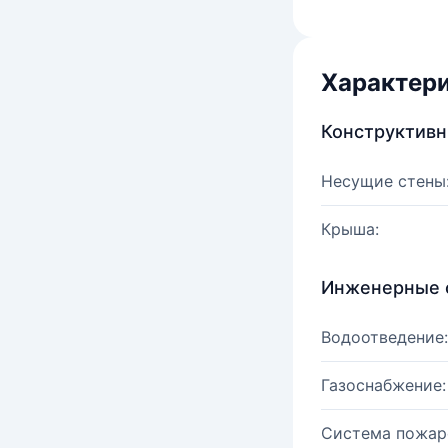
Характер
Конструктив
Несущие стены
Крыша:
Инженерные 
Водоотведение:
Газоснабжение:
Система пожар