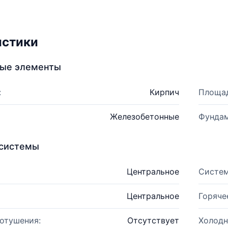
истики
ные элементы
:
Кирпич
Площад
Железобетонные
Фундам
системы
Центральное
Систем
Центральное
Горяче
отушения:
Отсутствует
Холодн