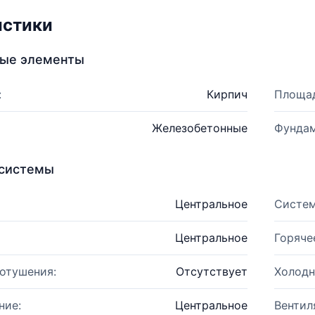
истики
ные элементы
:
Кирпич
Площад
Железобетонные
Фундам
системы
Центральное
Систем
Центральное
Горяче
отушения:
Отсутствует
Холодн
ние:
Центральное
Вентил