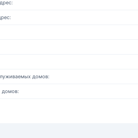
дрес:
рес:
служиваемых домов:
 домов: