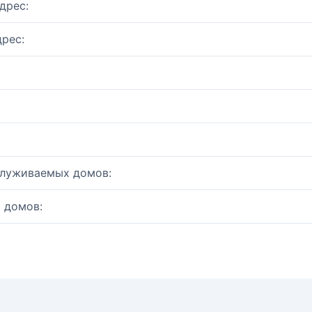
дрес:
рес:
служиваемых домов:
 домов: