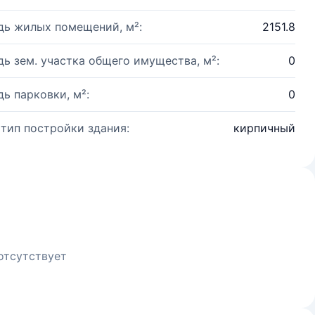
ь жилых помещений, м²:
2151.8
ь зем. участка общего имущества, м²:
0
ь парковки, м²:
0
 тип постройки здания:
кирпичный
отсутствует