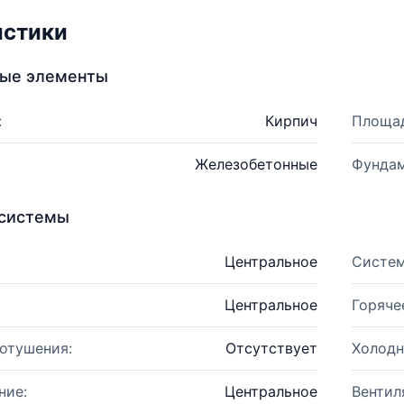
истики
ные элементы
:
Кирпич
Площад
Железобетонные
Фундам
системы
Центральное
Систем
Центральное
Горяче
отушения:
Отсутствует
Холодн
ние:
Центральное
Вентил