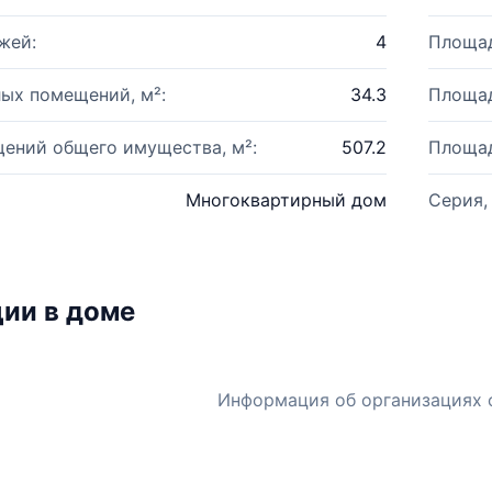
жей:
4
Площад
ых помещений, м²:
34.3
Площад
ений общего имущества, м²:
507.2
Площад
Многоквартирный дом
Серия,
ии в доме
Информация об организациях 