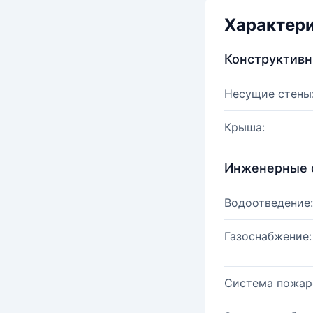
Характер
Конструктив
Несущие стены
Крыша:
Инженерные 
Водоотведение:
Газоснабжение:
Система пожар