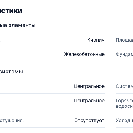
истики
ные элементы
:
Кирпич
Площад
Железобетонные
Фундам
системы
Центральное
Систем
Центральное
Горяче
водосн
отушения:
Отсутствует
Холодн