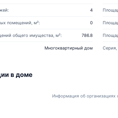
жей:
4
Площад
ых помещений, м²:
0
Площад
ений общего имущества, м²:
786.8
Площад
Многоквартирный дом
Серия,
ии в доме
Информация об организациях 