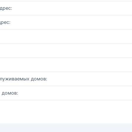
дрес:
рес:
служиваемых домов:
 домов: