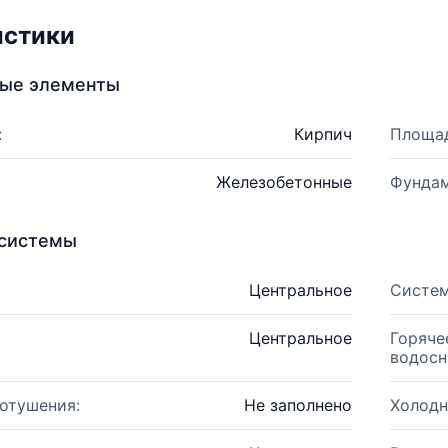
истики
ные элементы
:
Кирпич
Площад
Железобетонные
Фундам
системы
Центральное
Систем
Центральное
Горяче
водосн
отушения:
Не заполнено
Холодн