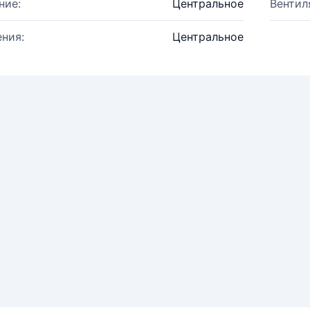
ние:
Центральное
Вентил
ния:
Центральное