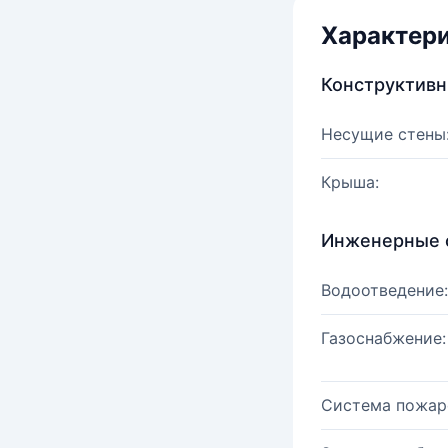
Характер
Конструктив
Несущие стены
Крыша:
Инженерные 
Водоотведение:
Газоснабжение:
Система пожар