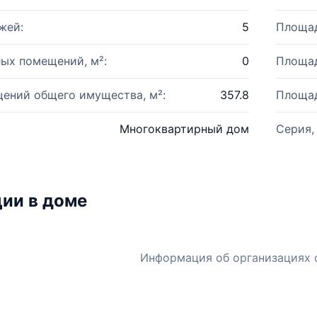
жей:
5
Площад
ых помещений, м²:
0
Площад
ений общего имущества, м²:
357.8
Площад
Многоквартирный дом
Серия,
ии в доме
Информация об организациях 