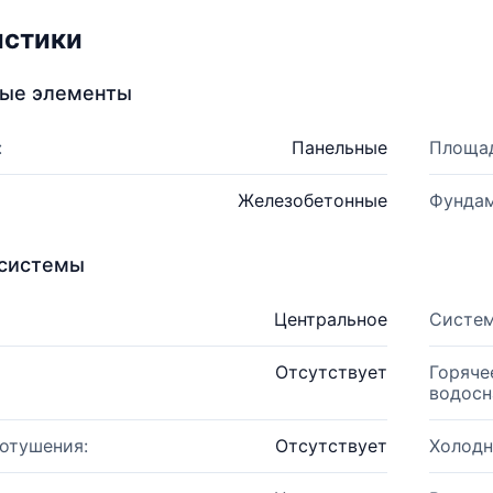
истики
ные элементы
:
Панельные
Площад
Железобетонные
Фундам
системы
Центральное
Систем
Отсутствует
Горяче
водосн
отушения:
Отсутствует
Холодн