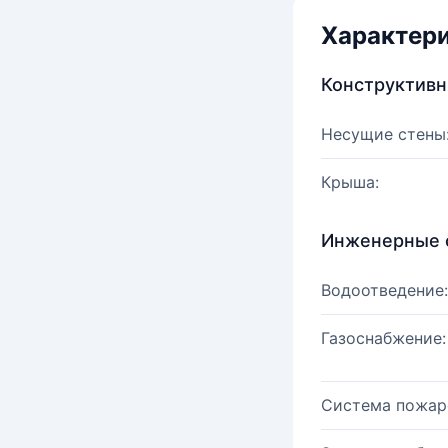
Характер
Конструктив
Несущие стены
Крыша:
Инженерные 
Водоотведение:
Газоснабжение:
Система пожар