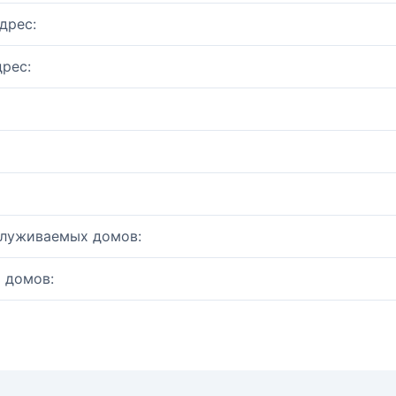
дрес:
рес:
служиваемых домов:
 домов: