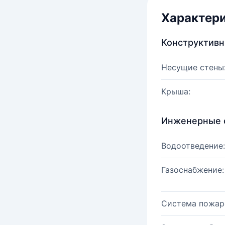
Характер
Конструктив
Несущие стены
Крыша:
Инженерные 
Водоотведение:
Газоснабжение:
Система пожар