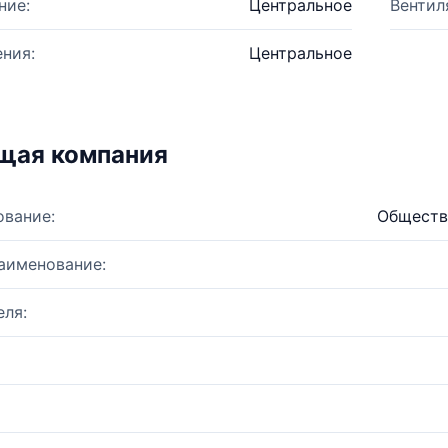
ние:
Центральное
Вентил
ния:
Центральное
щая компания
ование:
Обществ
аименование:
ля: