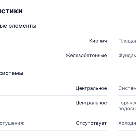
истики
ные элементы
:
Кирпич
Площад
Железобетонные
Фундам
системы
Центральное
Систем
Центральное
Горяче
водосн
отушения:
Отсутствует
Холодн