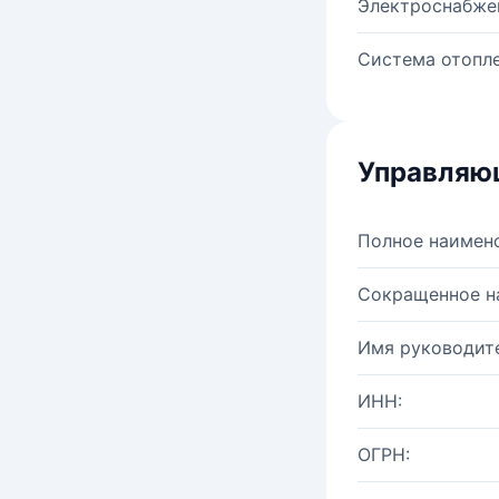
Электроснабже
Система отопле
Управляю
Полное наимен
Сокращенное н
Имя руководите
ИНН:
ОГРН: