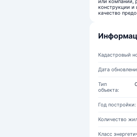
или компаний, 
конструкции и 
качество предо
Информац
Кадастровый н
Дата обновлени
Тип
объекта:
Год постройки:
Количество жи
Класс энергети