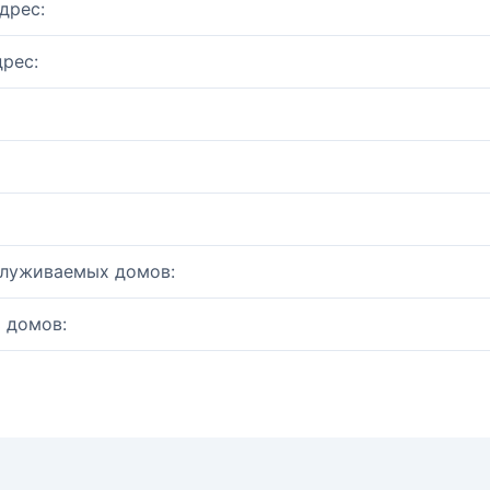
дрес:
рес:
служиваемых домов:
 домов: