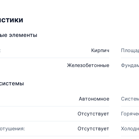
истики
ные элементы
:
Кирпич
Площад
Железобетонные
Фундам
системы
Автономное
Систем
Отсутствует
Горяче
отушения:
Отсутствует
Холодн