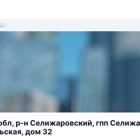
32
обл, р-н Селижаровский, гпп Селижа
ская, дом 32