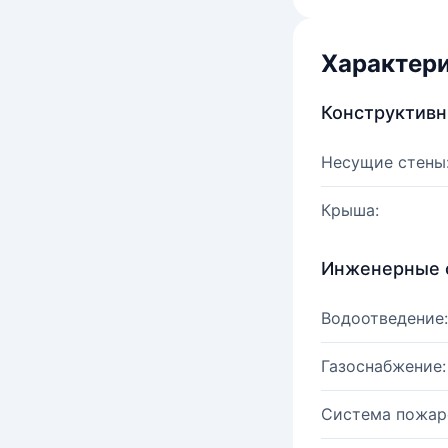
Характер
Конструктив
Несущие стены
Крыша:
Инженерные 
Водоотведение:
Газоснабжение:
Система пожар