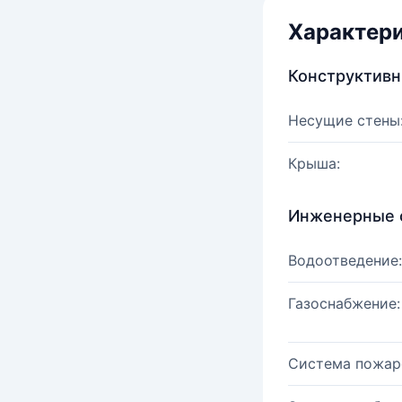
Характер
Конструктив
Несущие стены
Крыша:
Инженерные 
Водоотведение:
Газоснабжение:
Система пожар