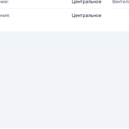
ние:
Центральное
Вентил
ния:
Центральное