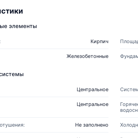
истики
ные элементы
:
Кирпич
Площад
Железобетонные
Фундам
системы
Центральное
Систем
Центральное
Горяче
водосн
отушения:
Не заполнено
Холодн