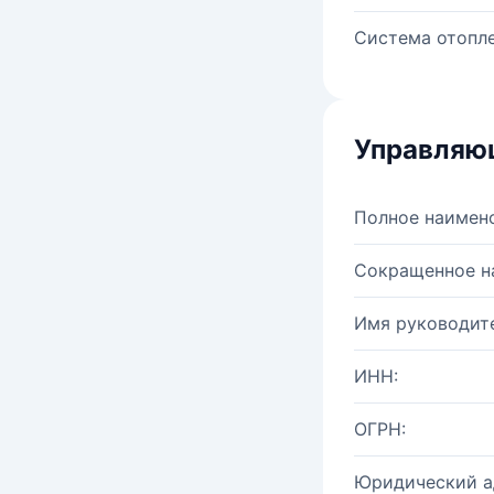
Система отопле
Управляю
Полное наимен
Сокращенное н
Имя руководите
ИНН:
ОГРН:
Юридический а