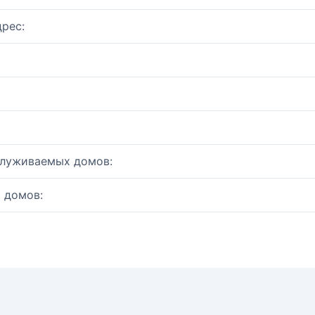
рес:
служиваемых домов:
 домов: