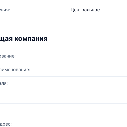
ния:
Центральное
щая компания
ование:
аименование:
ля:
дрес: