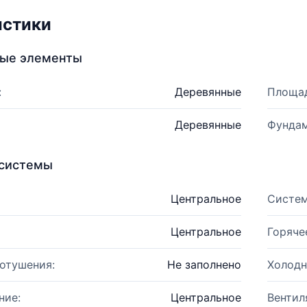
истики
ные элементы
:
Деревянные
Площад
Деревянные
Фундам
системы
Центральное
Систем
Центральное
Горяче
отушения:
Не заполнено
Холодн
ние:
Центральное
Вентил