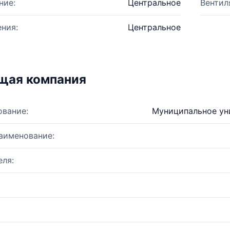
ние:
Центральное
Вентил
ния:
Центральное
щая компания
ование:
Муниципальное ун
аименование:
ля: