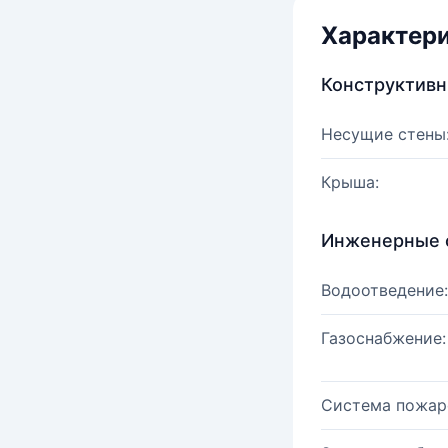
Характер
Конструктив
Несущие стены
Крыша:
Инженерные 
Водоотведение:
Газоснабжение:
Система пожар