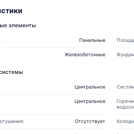
истики
ные элементы
:
Панельные
Площад
Железобетонные
Фундам
системы
Центральное
Систем
Центральное
Горяче
водосн
отушения:
Отсутствует
Холодн