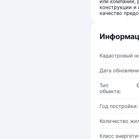
или компаний, 
конструкции и 
качество предо
Информац
Кадастровый н
Дата обновлени
Тип
объекта:
Год постройки:
Количество жи
Класс энергети