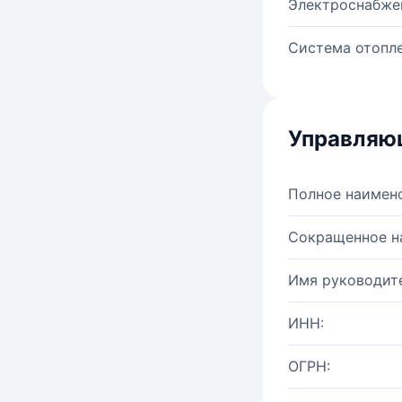
Электроснабже
Система отопле
Управляю
Полное наимен
Сокращенное н
Имя руководите
ИНН:
ОГРН: