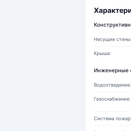
Характер
Конструктив
Несущие стены
Крыша:
Инженерные 
Водоотведение:
Газоснабжение:
Система пожар