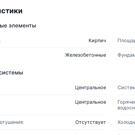
истики
ные элементы
:
Кирпич
Площад
Железобетонные
Фундам
системы
Центральное
Систем
Центральное
Горяче
водосн
отушения:
Отсутствует
Холодн