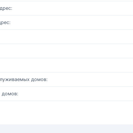
дрес:
рес:
служиваемых домов:
 домов: