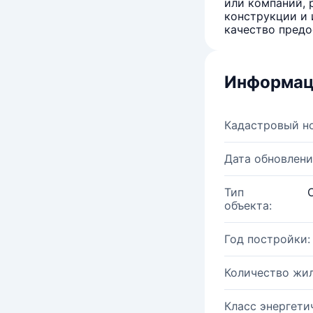
или компаний, 
конструкции и 
качество предо
Информац
Кадастровый н
Дата обновлени
Тип
объекта:
Год постройки:
Количество жи
Класс энергети