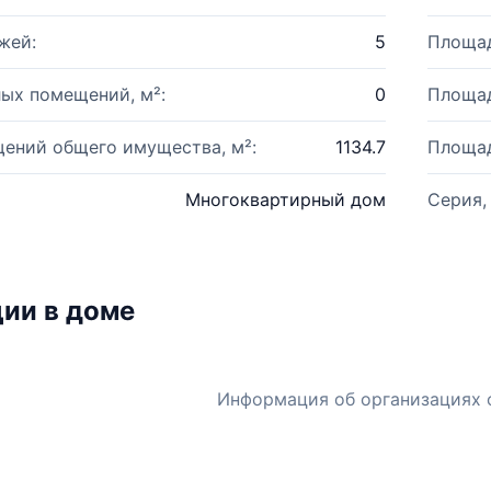
жей:
5
Площад
ых помещений, м²:
0
Площад
ений общего имущества, м²:
1134.7
Площад
Многоквартирный дом
Серия,
ии в доме
Информация об организациях 