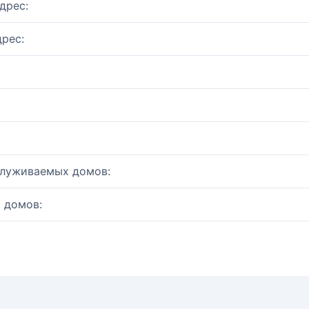
дрес:
рес:
служиваемых домов:
 домов: