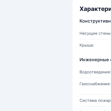
Характер
Конструктив
Несущие стены
Крыша:
Инженерные 
Водоотведение:
Газоснабжение:
Система пожар