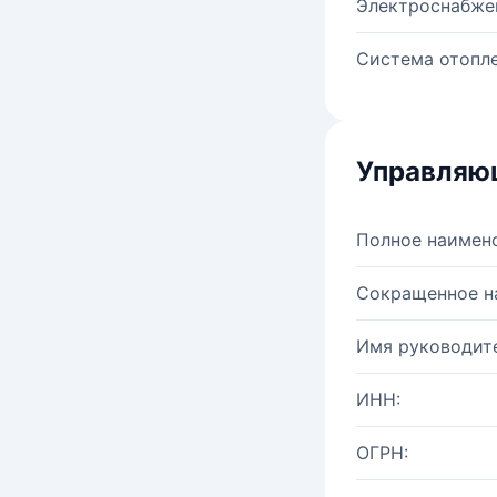
Электроснабже
Система отопле
Управляю
Полное наимен
Сокращенное н
Имя руководите
ИНН:
ОГРН: