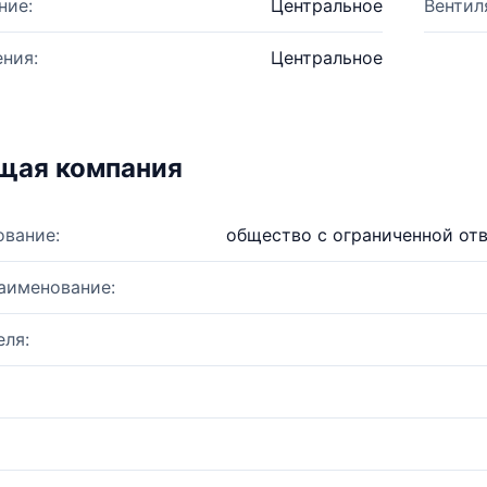
ние:
Центральное
Вентил
ния:
Центральное
щая компания
ование:
общество с ограниченной от
аименование:
ля: