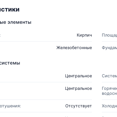
истики
ные элементы
:
Кирпич
Площад
Железобетонные
Фундам
системы
Центральное
Систем
Центральное
Горяче
водосн
отушения:
Отсутствует
Холодн