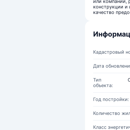
или компаний, 
конструкции и 
качество предо
Информац
Кадастровый н
Дата обновлени
Тип
объекта:
Год постройки:
Количество жи
Класс энергети