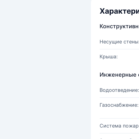
Характер
Конструктив
Несущие стены
Крыша:
Инженерные 
Водоотведение:
Газоснабжение:
Система пожар