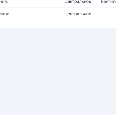
ние:
Центральное
Вентил
ния:
Центральное