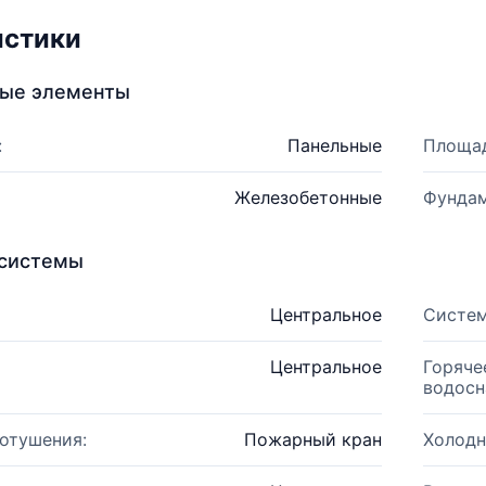
истики
ные элементы
:
Панельные
Площад
Железобетонные
Фундам
системы
Центральное
Систем
Центральное
Горяче
водосн
отушения:
Пожарный кран
Холодн