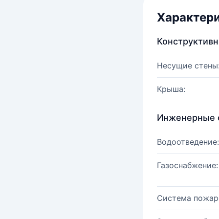
Характер
Конструктив
Несущие стены
Крыша:
Инженерные 
Водоотведение:
Газоснабжение:
Система пожар