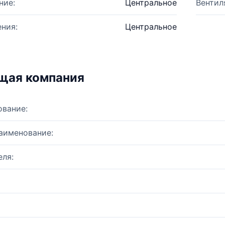
ние:
Центральное
Вентил
ния:
Центральное
щая компания
ование:
аименование:
ля: