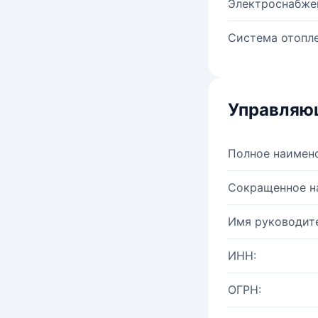
Электроснабже
Система отопле
Управляю
Полное наимен
Сокращенное н
Имя руководите
ИНН:
ОГРН: