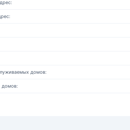
дрес:
рес:
служиваемых домов:
 домов: