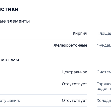
истики
ные элементы
:
Кирпич
Площад
Железобетонные
Фундам
системы
Центральное
Систем
Отсутствует
Горяче
водосн
отушения:
Отсутствует
Холодн