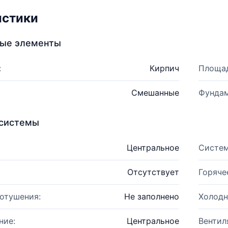
истики
ные элементы
:
Кирпич
Площад
Смешанные
Фундам
системы
Центральное
Систем
Отсутствует
Горяче
отушения:
Не заполнено
Холодн
ние:
Центральное
Вентил