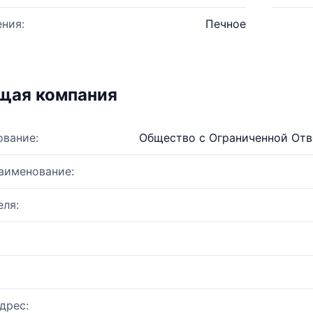
ния:
Печное
щая компания
ование:
Общество с Ограниченной От
аименование:
ля:
дрес: