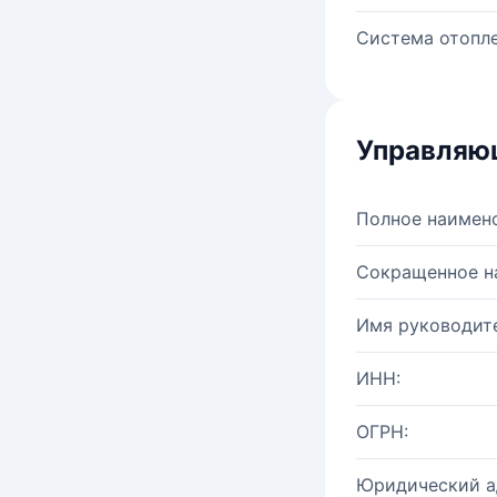
Система отопле
Управляю
Полное наимен
Сокращенное н
Имя руководите
ИНН:
ОГРН:
Юридический а