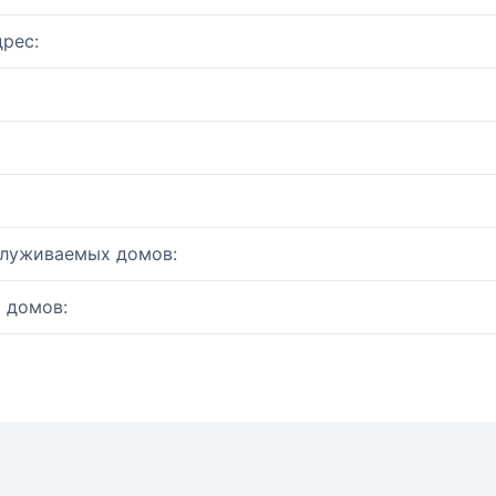
рес:
служиваемых домов:
 домов: