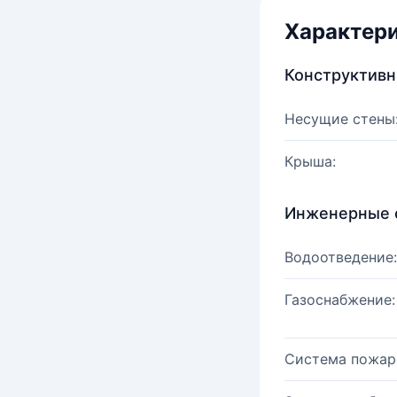
Характер
Конструктив
Несущие стены
Крыша:
Инженерные 
Водоотведение:
Газоснабжение:
Система пожар