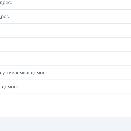
дрес:
рес:
служиваемых домов:
 домов: