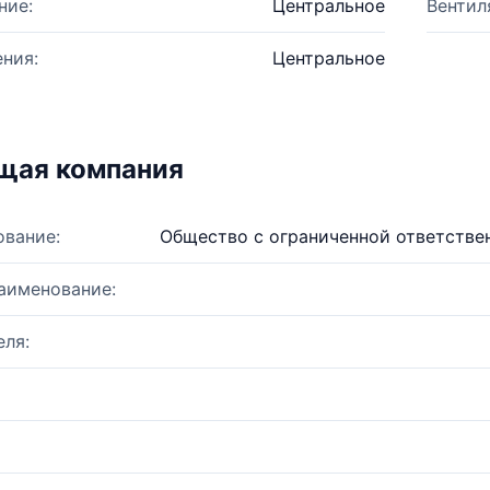
ние:
Центральное
Вентил
ния:
Центральное
щая компания
ование:
Общество с ограниченной ответств
аименование:
ля: