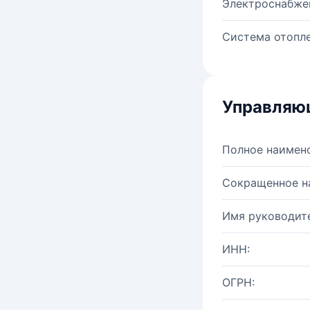
Электроснабже
Система отопле
Управляю
Полное наимен
Сокращенное н
Имя руководите
ИНН:
ОГРН: