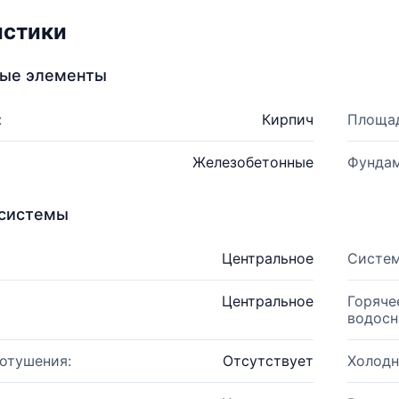
истики
ные элементы
:
Кирпич
Площад
Железобетонные
Фундам
системы
Центральное
Систем
Центральное
Горяче
водосн
отушения:
Отсутствует
Холодн