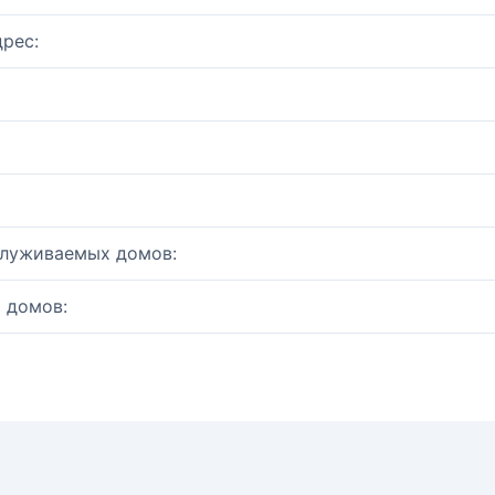
рес:
служиваемых домов:
 домов: