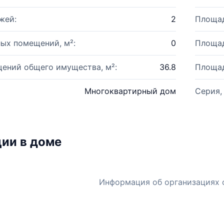
жей:
2
Площад
ых помещений, м²:
0
Площад
ений общего имущества, м²:
36.8
Площад
Многоквартирный дом
Серия,
ии в доме
Информация об организациях 