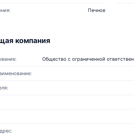
ния:
Печное
щая компания
ование:
Общество с ограниченной ответстве
аименование:
ля:
дрес: