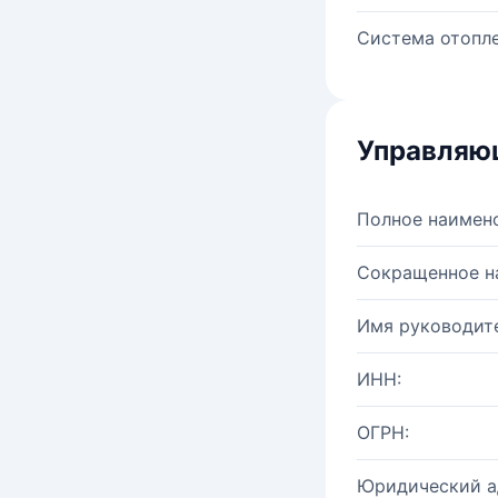
Система отопле
Управляю
Полное наимен
Сокращенное н
Имя руководите
ИНН:
ОГРН:
Юридический а