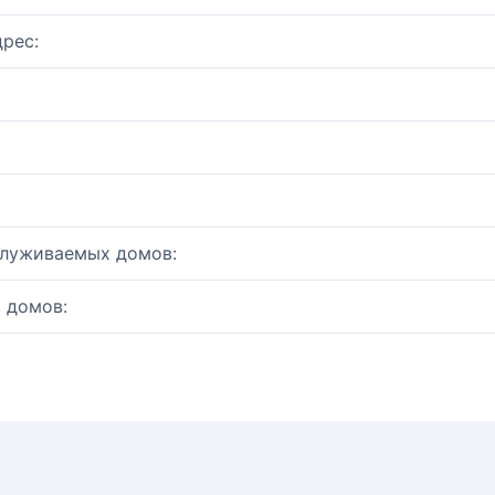
рес:
служиваемых домов:
 домов: