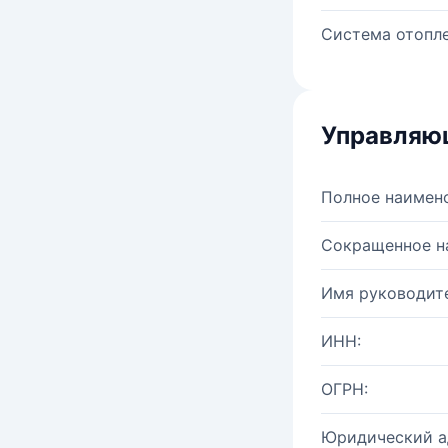
Система отопле
Управляю
Полное наимен
Сокращенное н
Имя руководите
ИНН:
ОГРН:
Юридический а