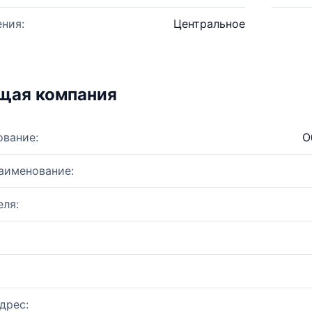
ния:
Центральное
щая компания
ование:
О
аименование:
ля:
дрес: