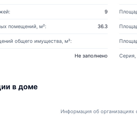
жей:
9
Площад
ых помещений, м²:
36.3
Площад
ений общего имущества, м²:
Площад
Не заполнено
Серия,
ии в доме
Информация об организациях 