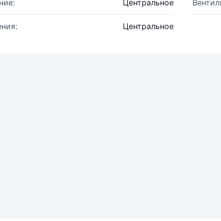
ние:
Центральное
Вентил
ния:
Центральное