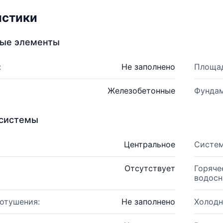
истики
ные элементы
:
Не заполнено
Площад
Железобетонные
Фундам
системы
Центральное
Систем
Отсутствует
Горяче
водосн
отушения:
Не заполнено
Холодн