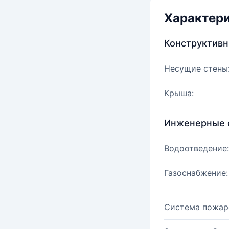
Характер
Конструктив
Несущие стены
Крыша:
Инженерные 
Водоотведение:
Газоснабжение:
Система пожар