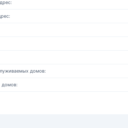
дрес:
рес:
служиваемых домов:
 домов: