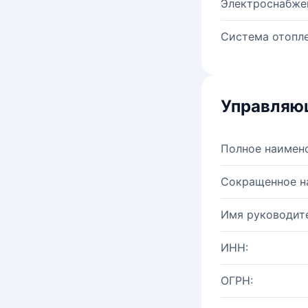
Электроснабже
Система отопле
Управляю
Полное наимен
Сокращенное н
Имя руководите
ИНН:
ОГРН: