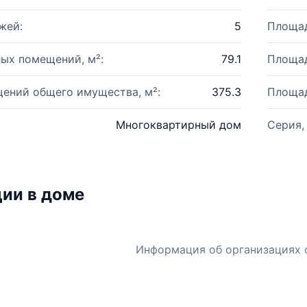
жей:
5
Площад
ых помещений, м²:
79.1
Площад
ений общего имущества, м²:
375.3
Площад
Многоквартирный дом
Серия,
ии в доме
Информация об организациях 