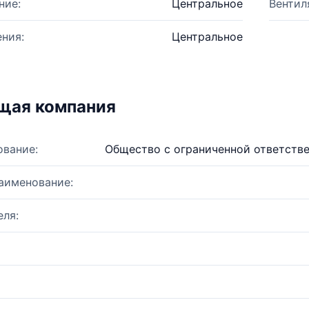
ние:
Центральное
Вентил
ния:
Центральное
щая компания
ование:
Общество с ограниченной ответств
аименование:
ля: