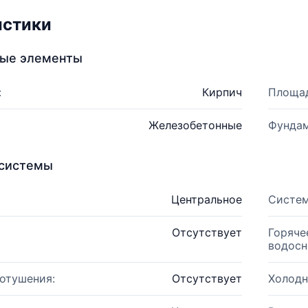
истики
ные элементы
:
Кирпич
Площад
Железобетонные
Фундам
системы
Центральное
Систем
Отсутствует
Горяче
водосн
отушения:
Отсутствует
Холодн