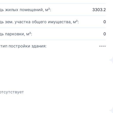
ь жилых помещений, м²:
3303.2
ь зем. участка общего имущества, м²:
0
ь парковки, м²:
0
 тип постройки здания:
----
отсутствует