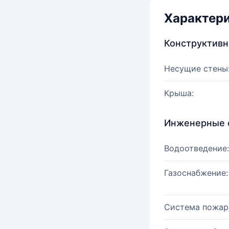
Характер
Конструктив
Несущие стены
Крыша:
Инженерные 
Водоотведение:
Газоснабжение:
Система пожар