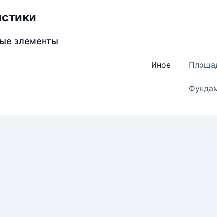
истики
ные элементы
:
Иное
Площад
Фундам