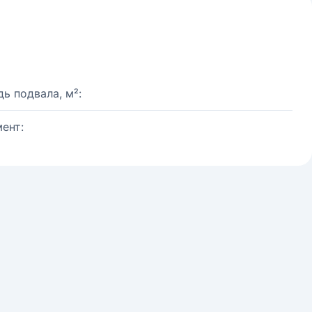
ь подвала, м²:
ент: