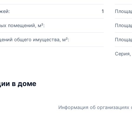
жей:
1
Площад
ых помещений, м²:
Площад
ений общего имущества, м²:
Площад
Серия,
ии в доме
Информация об организациях 