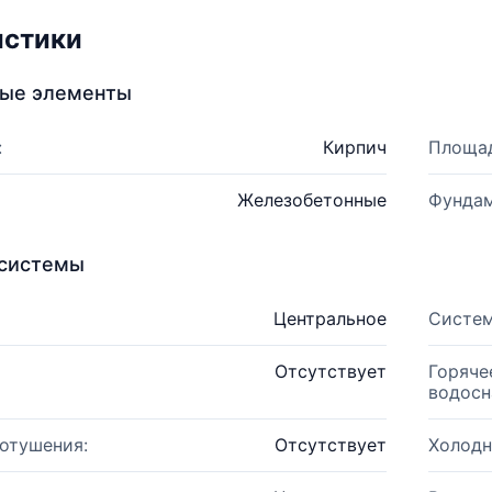
истики
ные элементы
:
Кирпич
Площад
Железобетонные
Фундам
системы
Центральное
Систем
Отсутствует
Горяче
водосн
отушения:
Отсутствует
Холодн