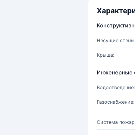
Характер
Конструктив
Несущие стены
Крыша:
Инженерные 
Водоотведение:
Газоснабжение:
Система пожар