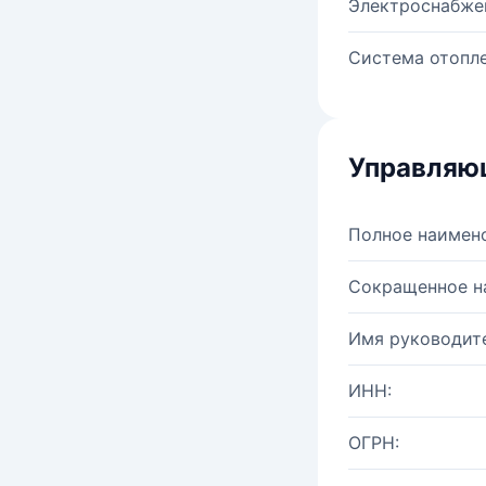
Электроснабже
Система отопле
Управляю
Полное наимен
Сокращенное н
Имя руководите
ИНН:
ОГРН: