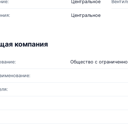
ние:
Центральное
Вентил
ния:
Центральное
щая компания
ование:
Общество с ограниченно
аименование:
ля: