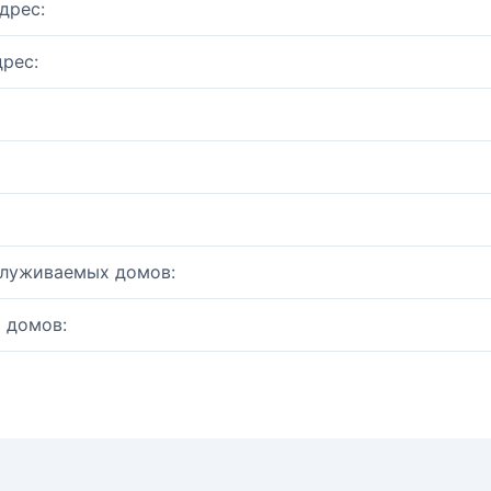
дрес:
рес:
служиваемых домов:
 домов: