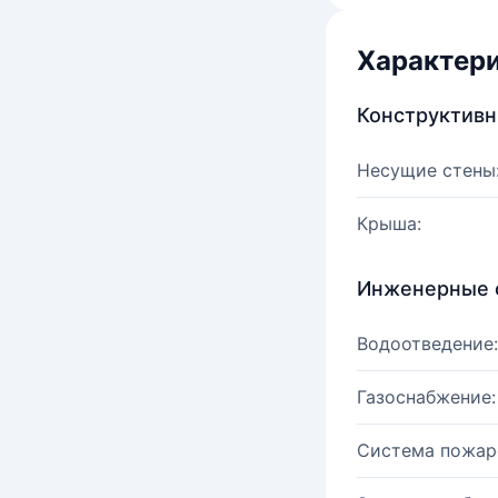
Характер
Конструктив
Несущие стены
Крыша:
Инженерные 
Водоотведение:
Газоснабжение:
Система пожар