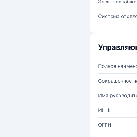
Электроснабже
Система отопле
Управляю
Полное наимен
Сокращенное н
Имя руководите
ИНН:
ОГРН: