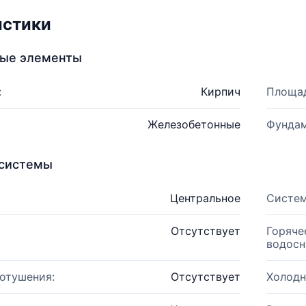
истики
ные элементы
:
Кирпич
Площад
Железобетонные
Фундам
системы
Центральное
Систем
Отсутствует
Горяче
водосн
отушения:
Отсутствует
Холодн