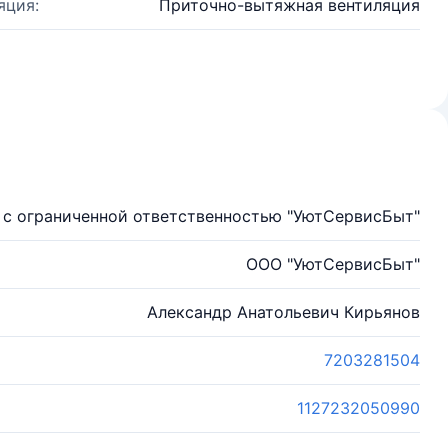
яция:
Приточно-вытяжная вентиляция
с ограниченной ответственностью "УютСервисБыт"
ООО "УютСервисБыт"
Александр Анатольевич Кирьянов
7203281504
1127232050990