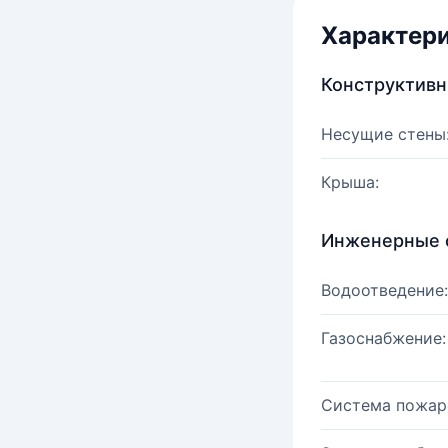
Характер
Конструктив
Несущие стены
Крыша:
Инженерные 
Водоотведение:
Газоснабжение:
Система пожар