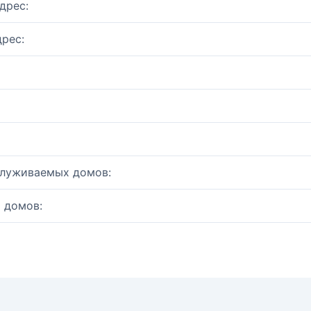
дрес:
рес:
служиваемых домов:
 домов: