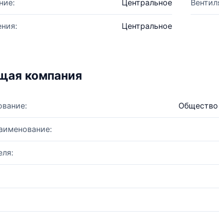
ние:
Центральное
Вентил
ния:
Центральное
щая компания
ование:
Общество 
аименование:
ля: